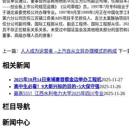
会议审议通过，董事会同意聘用杨凯华先生为公司副总司理，任期自本
——创业板上市公司规范运做》《公司章程》员，1997年7月专科结业
于湖北省委党校公共办理专业。1997年8月至1999年2月正在中国化
第六分公司历任江苏镇江奇美ABS项目手艺担任人、吉兰太氯酸钠项目项
任分公司副司理、国际工程部从任、副总工程师、国际工程部从任、20
员不存正在联系关系关系，未受过中国证监会及其他相关部分的惩罚和
董事、高级办理人员的景象！
上一篇：
人人成为运营者 --上汽自从立异办理模式的构成
下一
相关新闻
2025年10月14日柬埔寨首都金边举办工程机
2025-11-27
高中生必看！9大新兴标的目的+5大保守强
2025-11-26
最高555！江西水利电力大学2025年四川专业
2025-11-26
栏目导航
新闻中心