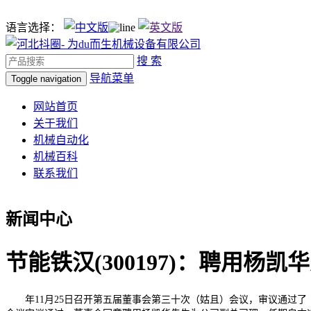
语言选择：
搜 索
导航菜单
Toggle navigation
网站首页
关于我们
机械自动化
机械百科
联系我们
新闻中心
节能铁汉(300197)：聘用杨
年11月25日召开第五届董事会第三十次（姑且）会议，审议通过了《