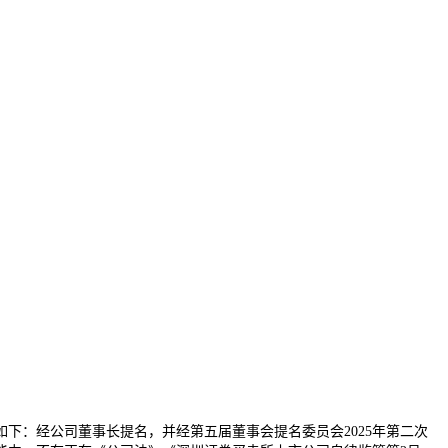
下：经公司董事长提名，并经第五届董事会提名委员会2025年第二次