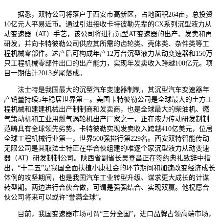
据悉，双特公司将落户于西安市高新区，占地面积264亩，总投资
10亿元人平易近币。通过引进接收卡特彼勒先辈的CX系列沉型液力从
动变速器（AT）手艺，该公司将进行沉型AT变速器的出产、发卖和再
研发，并向卡特彼勒公司供应其所需的齿轮类、壳体类、杂件类等工
程机械零部件。达产后可构成年产12万台沉型液力从动变速器和150万
只工程机械零部件出口的出产能力，实现年发卖收入跨越100亿元。项
目一期估计2013岁尾落成。
法士特是我国最大的沉型汽车变速器制制，其沉型汽车变速器年
产销量持续5年稳居世界第一。美国卡特彼勒公司是全球最大的土方工
程机械和建建机械出产制制商和发卖商，也是全球最大的柴油机、燃
气策动机和工业用燃气涡轮机出产厂家之一，正在液力传动研发制制
范畴具有全球领先劣势。卡特彼勒实现发卖收入跨越410亿美元，位居
全球工程机械行业第一，世界500强排行第229名。西安双特智能传动
无限公司是其取法士特正在华合伙组建的唯逐个家沉型液力从动变速
器（AT）研发制制公司。陕西省副省长吴登昌正在签约典礼致辞中指
出，“十二五”是我国全面扶植小康社会的环节期间和加速改变经济成长
体例的攻坚期间，也是我国汽车工业转型升级、谋求更大成长的计谋
转型期。两边进行合伙合做，可谓是强强结合、实现双赢。他祝愿合
伙公司将来可以或许“誉满全球”。
目前，我国变速器市场可谓“三分全国”，进口品牌占领高端市场，