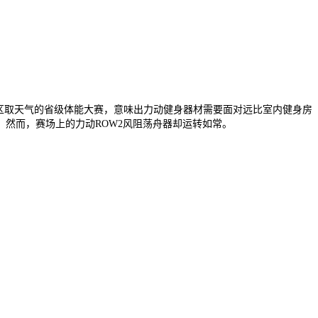
区取天气的省级体能大赛，意味出力动健身器材需要面对远比室内健身房
然而，赛场上的力动ROW2风阻荡舟器却运转如常。