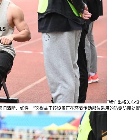
“我们出格关心设
照旧清晰、线性。”这得益于该设备正在环节传动部位采用的防锈防腐处