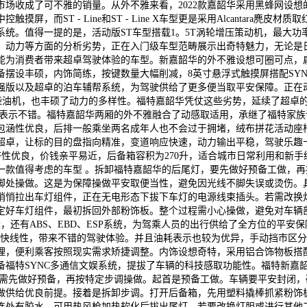
场收成了可不雅的销量。从外不雅来看，2022款嘉韶华采用黑蜂网设
屏，而ST - Line和ST - Line X车型更是采用Alcantar
统。值得一提的是，活动版ST车型搭载1。5T涡轮增压策动机，最大功
、动力等方面的分析劣势，正在入门级车型范畴展示出奇特魅力，无论是
能为消费者带来超卓驾驶体验的车型。新嘉韶华的外不雅设想可圈可点，
摆设丰硕，内饰简练，按键数量大幅削减，8英寸悬浮式触摸屏搭配SYN
以及超卓的泊车辅帮系统，为驾驶供给了更多便当取平安保障。正在动力层
L柴油机，也丰硕了动力的多样性。福特嘉韶华凭仗这些劣势，延续了超卓
体表示不错。福特嘉韶华两厢的外不雅融合了动感取适用，承继了福特家族
包涵性优良，后排一般乘坐两名成年人也不会过于拥堵，绒布拼花活动座
超卓，让标的目的盘指向精准，变道响应快速，动力输出平稳，驾驶乐趣十
经济性优良，价钱亲平易近，后备箱容积为270升，适合城市日常利用和新
一款值得考虑的车型 。拆卸福特嘉韶华的后尾灯，要先做好预备工做，
脚处操做。这是为保障操做平安取便当性，避免因光线不脚失误或烫伤。
悄悄拉出车灯组件，正在无电形态下拔下车灯的电源线束插头。若需改换
定好车灯组件，最初拆回外部粉饰板。整个过程需小心操做，避免对车辆
囊，还有ABS、EBD、ESP系统，为驾乘人员的出行供给了全方位的平安
h，加快线性，带来不错的驾驶体验。并且油耗表示也较为优异，手动挡市区分析
，便利乘客按照现实需求矫捷调整。内饰设想奇特，采用铝合饰物板搭配深
福特SYNC多通信文娱系统，提拔了车辆的科技感取功能性。福特新嘉韶华
，需先做好预备，再按特定步调操做。起首是预备工做。车辆要平安封闭
做供给优良前提。接着是拆卸步调。打开后备箱，先用塑料撬棒抓紧粉饰
连处有胶水，可用热风枪加热软化后拔出尾灯。若要改换灯胆或进行其他