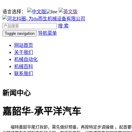
语言选择：
搜 索
导航菜单
Toggle navigation
网站首页
关于我们
机械自动化
机械百科
联系我们
新闻中心
嘉韶华-承平洋汽车
福特嘉韶华尾灯拆卸，需先做好预备，再按特定步调操做 。起首要确