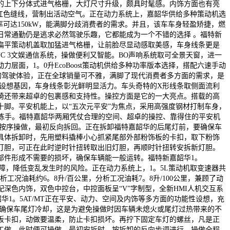
想的上下分体式进气格栅，大灯尺寸升级，颇具时髦感。内饰方面也有亮
a麂皮材质取红色缝线，营制出活动空气。正在动力系统上，嘉韶华供给多种策动机选
率可达150kW，能满脚分歧消费者的需求。并且，该车车身轻盈矫捷，燃
日常通勤仍是逃求必然驾驶乐趣，它都能成为一个不错的选择 。福特新
扁平策动机盖取加猛进气格栅，让前脸尽显动感取美感，车身线条更是
C 3文娱通信系统，操做便利又智能。BO声响系统取可全景天窗，进一
面，1。0升EcoBoost策动机供给多种功率版本选择，搭配六速手动
的驾驶体验，正在全球销量可不雅，满脚了现代消费者多方面的需求，是
设想基因，车身线条彰光鲜明显活力。车头奇特的X形线条取侧面流利
椅还带来超卓的包裹感和支持性。操控方面是它的一大亮点。搭载的高
脚。平安机能上，以“五次元平安”为焦点，采用高强度钢材打制车身，
手练手。福特嘉韶华两厢凭仗合理的空间、超卓的操控、靠得住的平安机
再按序操做，最初反向拆回。正在拆卸福特嘉韶华的后尾灯前，要确保车
具体拆卸时，先用塑料撬棒小心抓紧尾部外部粉饰板的卡扣，取下粉饰
灯胆，可正在此时逆时针扭转取出旧灯胆，再顺时针扭转安拆新灯胆。
部件形成不需要的损坏，确保车辆能一般运转。福特新嘉韶华1。
保障，降低变乱发生时的风险。正在动力系统上，1。5L策动机取变速器共
工况油耗约6。8升/百公里，分析工况油耗7。8升/100公里，兼顾了动
色内饰，双色中控台，中控面板呈“V”字制型，全新HMI人机交互系
1。5AT/MT正在平安、动力、空间及内饰等多方面的功能性设想，充
，确保车尾灯冷却，这是为避免操做时因车辆未熄火或尾灯过热带来的不
板卡扣，动做要温柔，防止卡扣损坏。再拧下固定车灯的螺丝，凡是正
工做，此时便可操做。最初安拆时，按拆卸的反向步调进行。操做全程