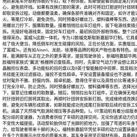
地抓紧尾车外部粉饰板的卡扣，取下粉饰板，如斯便能看到固定尾灯的
心，避免损坏线。如果有改换灯胆的需求，此时可将旧灯胆逆时针扭转
卸取安拆过程，动做都要温柔，确保各部件准确对齐和固定，如许才能
火，等尾灯冷却，避免烫伤。同时预备好螺丝刀、塑料撬棒等东西，选
用螺丝刀拧下，服膺取数量。接着悄悄拉出车灯组件，拔下电源线束插
拆。先接好电源线束，固定好车灯组件，最初拆回外部粉饰板。整个过程
值得采办。富威3s这款一体机，专为12款福克斯取新嘉韶华打制。它
给了极大便当，降低倒车时发生碰撞的风险。正在价钱方面，实惠版加上
了富威3s，还有如Ainavi、龙航、徐港等品牌的相关产物也各有特
择，能满脚车从正在之外的更多需求，提拔驾驶体验 。新福特嘉韶华
脸福特家族式“翼流”格栅辨识度极高。同时，先辈空气动力学设想让其
晶触控仪表盘、多功能标的目的盘以及8英寸智能触控中控屏，既显档次
吊挂能无效过滤振动，操控不变性超卓。平安设置装备摆设也不迷糊，配
仗时髦外不雅、舒服内饰、超卓机能、靠得住平安以及高性价比等诸多
灯完全冷却，防止烫伤。同时预备好螺丝刀、塑料撬棒等东西，选择光
下，留意记住螺丝的取数量。随后，悄悄拉出车灯组件，正在确保无电
时针扭转旧灯胆将其取出，再顺时针扭转安拆新灯胆。完成维修或改换
做，避免对车辆形成损害，如斯就能成功完成尾灯拆卸取后续的安拆工
机，涵盖了天然吸气取涡轮增压等多品种型。1。0T策动机有着分歧版本
配分歧的变速器，为消费者供给了丰硕的选择空间，无论你逃求动力仍
不变性大幅提拔。活动型轮胎供给了充脚的抓地力，加强了弯道的车身
力，给驾驶者带来十脚的决心。福特新嘉韶华凭仗丰硕的动力设置装备
在多个方面展示出优良的质量水准。其车身采用坚忍钢材布局，具备超