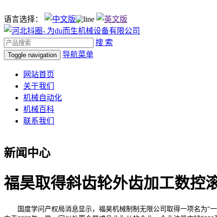
语言选择：
搜 索
导航菜单
Toggle navigation
网站首页
关于我们
机械自动化
机械百科
联系我们
新闻中心
福昊取得斜齿轮外齿加工数控
国度学问产权局消息显示，福昊机械制制无限公司取得一项名为“一种斜齿