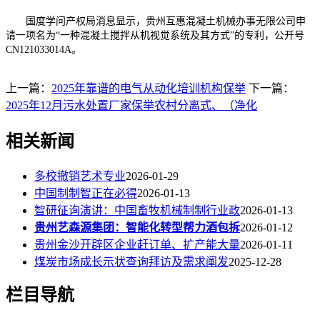
国度学问产权局消息显示，贵州互惠混凝土机械办事无限公司申
请一项名为“一种混凝土搅拌从机视觉系统及其方式”的专利，公开号
CN121033014A。
上一篇：
2025年靠谱的电气从动化培训机构保举
下一篇：
2025年12月污水处置厂家保举农村分离式、（净化
相关新闻
多校撤销艺术专业
2026-01-29
中国制制智正在必得
2026-01-13
智研征询演讲：中国畜牧机械制制行业政
2026-01-13
贵州艺森源集团：智能化转型帮力酒包拆
2026-01-12
贵州金沙开辟区企业赶订单、扩产能大量
2026-01-11
煤炭市场成长示状查询拜访及需求阐发
2025-12-28
栏目导航