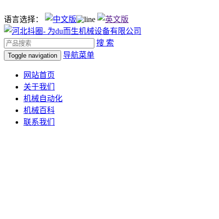
语言选择：
搜 索
导航菜单
Toggle navigation
网站首页
关于我们
机械自动化
机械百科
联系我们