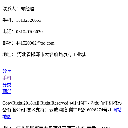
联系人：郭经理
手机：18132326655
电话：0310-6566620
邮箱：441520902@qq.com
地址： 河北省邯郸市大名府路京府工业城
分享
手机
分类
顶部
CopyRight 2018 All Right Reserved 河北抖圈- 为du而生机械设
备有限公司 技术支持：云成网络 冀ICP备16028274号-1
网站
地图