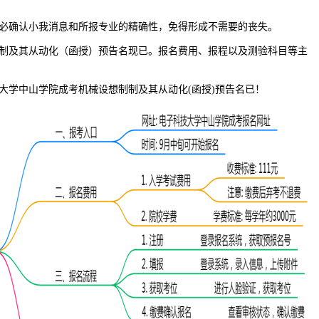
确认小我消息和所报专业的精确性，免得形成不需要的丧失。
制及其从动化（函授）预告名现已。报名费用、报程以及测验科目等主
大学中山学院成考机械设想制制及其从动化(函授)预告名已！