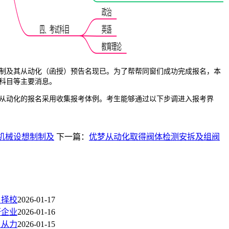
制及其从动化（函授）预告名现已。为了帮帮同窗们成功完成报名，本
科目等主要消息。
动化的报名采用收集报考体例。考生能够通过以下步调进入报考界
考机械设想制制及
下一篇：
优梦从动化取得阀体检测安拆及组阀
：择校
2026-01-17
杆企业
2026-01-16
日从力
2026-01-15