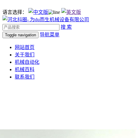
语言选择：
搜 索
导航菜单
Toggle navigation
网站首页
关于我们
机械自动化
机械百科
联系我们