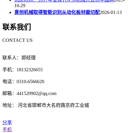
10-29
意创机械取得智能识别从动化板材裁切配
2026-01-13
联系我们
CONTACT US
联系人：郭经理
手机：18132326655
电话：0310-6566620
邮箱：441520902@qq.com
地址： 河北省邯郸市大名府路京府工业城
分享
手机