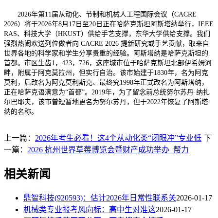
2026年第11届从动化、节制和机械人工程国际会议（CACRE
2026）将于2026年8月17日至20日正在哈萨克斯坦阿斯塔纳举行，IEEE
RAS、科技大学（HKUST）供给手艺支撑，东华大学供给支撑。我们
强烈热闹欢送列位做者向 CACRE 2026 提新研究或手艺贡献，取来自
世界各地的科学家和学生分享贵重的经验。阿斯塔纳是哈萨克斯坦的
首都。市区生齿1，423，726，这座城市位于哈萨克斯坦北部伊希姆河
畔，附属于阿克莫拉州，但实行自治。该市始建于1830年，名为阿克
莫利，后改名为阿克莫利斯克、最终究1998年正式改名为阿斯塔纳，
正在哈萨克语满意为“首都”。2019年，为了留念前总统努尔苏丹·纳扎
尔巴耶夫，该市曾短暂地更名为努尔苏丹，但于2022年恢复了阿斯塔
纳的名称。
上一篇：
2026年考生必看！这4个从动化类“闭眼冲”专业低
下
一篇：
2026 杭州世界草莓博览会暨财产成功举办 帮力
相关新闻
鼎智科技(920593)：估计2026年日常性联系关
2026-01-17
机械类专业报考风向标：高中生对准这
2026-01-17