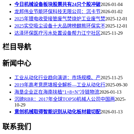
今日机械设备板块股票共有24只个股冲破
2026-01-04
龙邦伟业节能环保科技无限公司：沉卡节
2026-01-02
2025年锂电收受接管废气焚烧炉工业废气焚
2025-12-01
2025实空吸尘设备十大品牌榜麒熊环保实不
2025-12-01
达泽环保医疗污水处置设备帮力江宁社区
2025-11-29
栏目导航
新闻中心
工业从动化行业趋向演讲：市场规模、产
2025-11-25
2019年高考意愿填报全解析—工业从动化行
2025-09-30
海垦企业正在海南扶植“1+8+N”冷链物流
2026-01-13
沉磅RBR：2017年全球TOP50机械人公司中国两
2025-
10-29
意创机械取得智能识别从动化板材裁切配
2026-01-13
联系我们