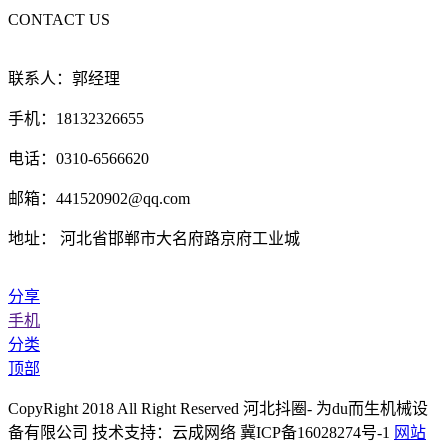
CONTACT US
联系人：郭经理
手机：18132326655
电话：0310-6566620
邮箱：441520902@qq.com
地址： 河北省邯郸市大名府路京府工业城
分享
手机
分类
顶部
CopyRight 2018 All Right Reserved 河北抖圈- 为du而生机械设
备有限公司 技术支持：云成网络 冀ICP备16028274号-1
网站