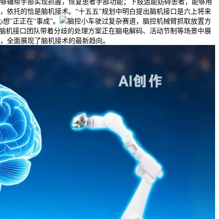
够辅帮手部实现抓握，恢复患者手部功能；下肢运能妨碍患者，能够用
，依托的恰是脑机接术。“十五五”规划中明白提出脑机接口是六上将来
想”正正在“事成”。
脑控小车驶过复杂赛道，脑控机械臂抓取放置方
十支脑机接口团队带着分歧的处理方案正在脑电解码、活动节制等场景中展
，全面展现了脑机接术的最新趋向。