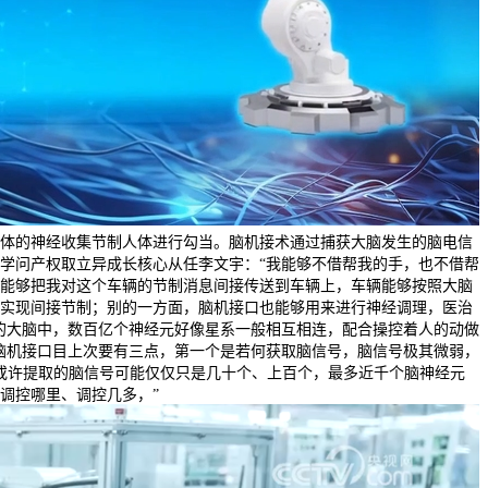
体的神经收集节制人体进行勾当。脑机接术通过捕获大脑发生的脑电信
学问产权取立异成长核心从任李文宇：“我能够不借帮我的手，也不借帮
能够把我对这个车辆的节制消息间接传送到车辆上，车辆能够按照大脑
实现间接节制；别的一方面，脑机接口也能够用来进行神经调理，医治
的大脑中，数百亿个神经元好像星系一般相互相连，配合操控着人的动做
脑机接口目上次要有三点，第一个是若何获取脑信号，脑信号极其微弱，
以或许提取的脑信号可能仅仅只是几十个、上百个，最多近千个脑神经元
调控哪里、调控几多，”