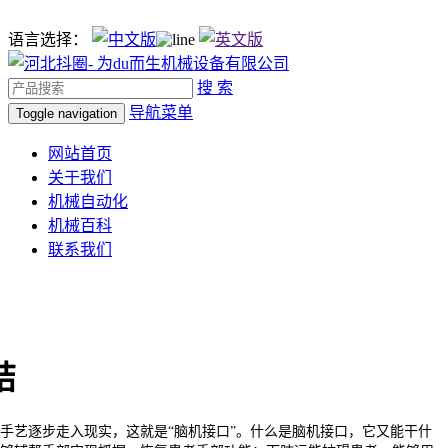
语言选择：
搜 索
导航菜单
Toggle navigation
网站首页
关于我们
机械自动化
机械百科
联系我们
结
艺逐步走入现实，这就是“脑机接口”。什么是脑机接口，它又能干什