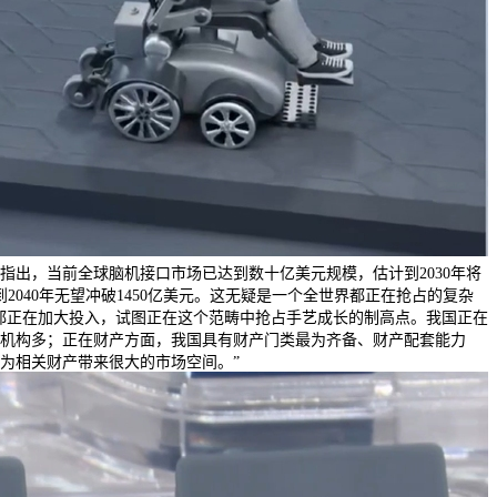
指出，当前全球脑机接口市场已达到数十亿美元规模，估计到2030年将
2040年无望冲破1450亿美元。这无疑是一个全世界都正在抢占的复杂
都正在加大投入，试图正在这个范畴中抢占手艺成长的制高点。我国正在
机构多；正在财产方面，我国具有财产门类最为齐备、财产配套能力
为相关财产带来很大的市场空间。”