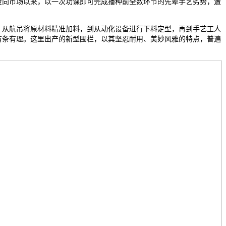
投向市场以来，以一次功课即可完成播种前全数环节的先辈手艺劣势，遭
从航吊将原材料精准加料，到从动化设备进行下料定型，再到手艺工人
有条有理。这里出产的新型围栏，以其坚忍耐用、美妙风雅的特点，普遍