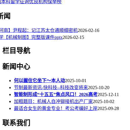
美国本科留学征询优良机构保举榜
新闻
河南】尹程起：记江苏太仓通顺细密机
2026-02-16
学【机械制图】完整版课件pptx
2026-02-15
栏目导航
新闻中心
何以握住它坐下～本人动
2025-10-01
节制最新资讯-快科技--科技改变将来
2025-10-20
智能制形成“十五五”焦点风口！2026高考
2025-12-11
加粗题目：机械人自冲铆接机出产厂家
2025-10-02
最适合女生的黄金专业！考公考编好上岸
2025-09-28
联系我们