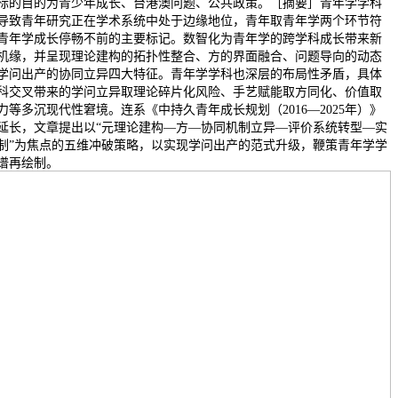
标的目的为青少年成长、台港澳问题、公共政策。［摘要］青年学学科
导致青年研究正在学术系统中处于边缘地位，青年取青年学两个环节符
青年学成长停畅不前的主要标记。数智化为青年学的跨学科成长带来新
机缘，并呈现理论建构的拓扑性整合、方的界面融合、问题导向的动态
学问出产的协同立异四大特征。青年学学科也深层的布局性矛盾，具体
科交叉带来的学问立异取理论碎片化风险、手艺赋能取方同化、价值取
力等多沉现代性窘境。连系《中持久青年成长规划（2016—2025年）》
延长，文章提出以“元理论建构—方—协同机制立异—评价系统转型—实
制”为焦点的五维冲破策略，以实现学问出产的范式升级，鞭策青年学学
谱再绘制。