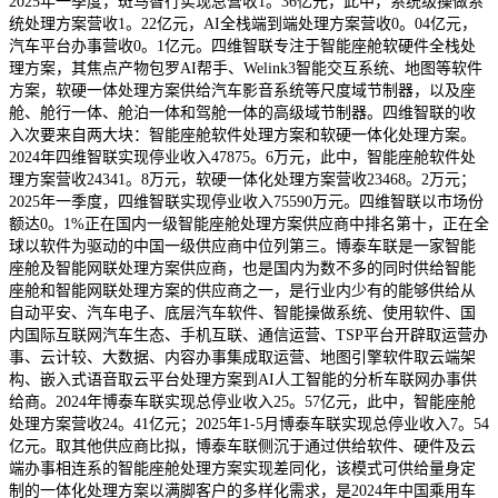
2025年一季度，斑马智行实现总营收1。36亿元，此中，系统级操做系
统处理方案营收1。22亿元，AI全栈端到端处理方案营收0。04亿元，
汽车平台办事营收0。1亿元。四维智联专注于智能座舱软硬件全栈处
理方案，其焦点产物包罗AI帮手、Welink3智能交互系统、地图等软件
方案，软硬一体处理方案供给汽车影音系统等尺度域节制器，以及座
舱、舱行一体、舱泊一体和驾舱一体的高级域节制器。四维智联的收
入次要来自两大块：智能座舱软件处理方案和软硬一体化处理方案。
2024年四维智联实现停业收入47875。6万元，此中，智能座舱软件处
理方案营收24341。8万元，软硬一体化处理方案营收23468。2万元；
2025年一季度，四维智联实现停业收入75590万元。四维智联以市场份
额达0。1%正在国内一级智能座舱处理方案供应商中排名第十，正在全
球以软件为驱动的中国一级供应商中位列第三。博泰车联是一家智能
座舱及智能网联处理方案供应商，也是国内为数不多的同时供给智能
座舱和智能网联处理方案的供应商之一，是行业内少有的能够供给从
自动平安、汽车电子、底层汽车软件、智能操做系统、使用软件、国
内国际互联网汽车生态、手机互联、通信运营、TSP平台开辟取运营办
事、云计较、大数据、内容办事集成取运营、地图引擎软件取云端架
构、嵌入式语音取云平台处理方案到AI人工智能的分析车联网办事供
给商。2024年博泰车联实现总停业收入25。57亿元，此中，智能座舱
处理方案营收24。41亿元；2025年1-5月博泰车联实现总停业收入7。54
亿元。取其他供应商比拟，博泰车联侧沉于通过供给软件、硬件及云
端办事相连系的智能座舱处理方案实现差同化，该模式可供给量身定
制的一体化处理方案以满脚客户的多样化需求，是2024年中国乘用车