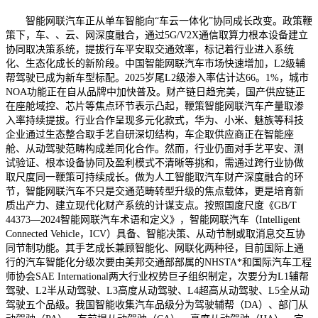
智能网联汽车正从单车智能向“车云一体化”协同成长改变。政策鞭
策下，车、、云、网深度融合，通过5G/V2X通信取算力根本设备建立
协同取决策系统，提拔行车平安取交通效率，标记着行业进入系统
化、生态化成长的新阶段。中国智能网联汽车市场快速增加，L2级辅
帮驾驶已成为新车型标配。2025岁尾L2级渗入率估计达66。1%，城市
NOA功能正在自从品牌中加快普及。财产链日趋完美，国产供应链正
在座舱域控、芯片等焦点环节表示凸起，鞭策智能网联汽车产量取渗
入率持续提拔。行业合作呈现多元化款式，华为、小米、魅族等科技
企业通过生态整合取手艺自研深切结构，车企取供应商正在智能座
舱、从动驾驶范畴构成差同化合作。然而，行业仍面对手艺平安、测
试验证、根本设备协同及盈利模式不清晰等挑和，需通过跨行业协做
取尺度同一鞭策可持续成长。做为人工智能取汽车财产深度融合的环
节，智能网联汽车不只是交通范畴转型升级的焦点载体，更是培育新
质出产力、建立现代化财产系统的计谋支点。按照国度尺度《GB/T
44373—2024智能网联汽车术语和定义》，智能网联汽车（Intelligent
Connected Vehicle，ICV）具备、智能决策、从动节制或取消息交互协
同节制功能。其手艺成长兼顾智能化、网联化两种径，目前国际上通
行的汽车智能化分级次要由美邦交通部部属的NHSTA*和国际汽车工程
师协会SAE International两大行业权势巨子组织制定，次要分为L1辅帮
驾驶、L2半从动驾驶、L3高度从动驾驶、L4超高从动驾驶、L5全从动
驾驶五个品级。我国智能收集汽车品级分为驾驶辅帮（DA）、部门从