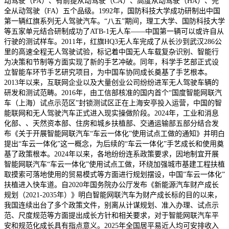
动驾驶（PA）、有前提从动驾驶（CA）、高度从动驾驶（HA）、完
全从动驾驶（FA）五个品级。1992年，国防科技大学成功研制出中国
第一辆红旗系列无人驾驶汽车。“八五”期间，理工大学、国防科技大学
等五家单元结合研制成功了ATB-1无人车——中国第一辆可以或许自从
行驶的测试样车。2011年，红旗HQ3无人车完成了从长沙到武汉286公
里的高速全程无人驾驶试验，标记着中国无人车载复杂识别、智能行
为决策和节制等方面实现了新的手艺冲破。同年，科学手艺部正式设
立智能车环节手艺研究项目，为中国车协同成长奠基了手艺根本。
2013年以来，互联网企业以及大量创业公司纷纷进军无人驾驶车辆的
研发和测试范畴。2016年，由工信部核准的国内首个“国度智能网联汽
车（上海）试点示范区”封锁测试区正在上海安亭投入运营，中国的智
能联网和无人驾驶汽车正式进入现实操做阶段。2024年，工业和消息
化部、、天然资本部、住房和城乡扶植部、交通运输部五部分结合发
布《关于开展智能网联汽车“车云一体化”使用试点工做的通知》并明白
提出“车云一体化”这一概念，为后续的“车云一体化”手艺成长和使用奠
基了政策根本。2024年以来，各地纷纷连系政策要求，因地制宜开展
智能网联汽车“车云一体化”使用试点工做，环绕加强城市基建工程扶植
取摸索可落地使用的贸易模式等方面进行规划摆设，中国”车云一体化”
扶植进入快车道。自2020年国务院办公厅发布《新能源汽车财产成长
规划（2021-2035年）》明白智能网联汽车为财产成长标的目的以来，
我国连续出台了多个政策文件，别离从计谋规划、准入办理、试点示
范、尺度规范等方面提出成长方针和相关要求，对于智能网联汽车平
安和规范化成长具有指点意义。2025年全国居平易近人均可安排收入