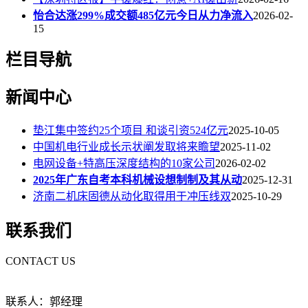
怡合达涨299%成交额485亿元今日从力净流入
2026-02-
15
栏目导航
新闻中心
垫江集中签约25个项目 和谈引资524亿元
2025-10-05
中国机电行业成长示状阐发取将来瞻望
2025-11-02
电网设备+特高压深度结构的10家公司
2026-02-02
2025年广东自考本科机械设想制制及其从动
2025-12-31
济南二机床固德从动化取得用于冲压线双
2025-10-29
联系我们
CONTACT US
联系人：郭经理