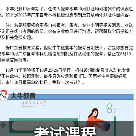
本年只剩10月考期了，任何人报考本年10月测验均可按列举的课表进
行。如下是2025年广东自考本科机械设想制制及其从动化测验科目内容。
注：若是想要领会更多自考报考、备考、专业申明等相关消息，欢送
征询正在线自考网的教员，会有专业教员进行沟通，帮帮获取学历提拔方
案及相关免费实题。
据广东省教育来看，但就牛牛这些年的报考日期统计，若是你想要完
成本年10月广东自考本科机械设想制制及其从动化的报考，请正在8月19
日登录官网报考。
10月自学测验将于10月25-26日举行，机械设想制制及其从动化专业
就正在此中。按照测验，最多只答应测验报4门。因而考生需要做好规
划，本年10月报简单的科目，争取一次考过？。