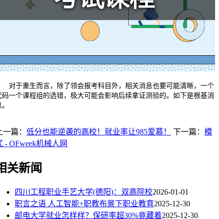
对于重生而言，除了领会报考科目外，相关消息也要可能清晰，一个
代码一个课程组的选错，极大可能会影响后续拿证测验的。如下是根基消
息。
上一篇：
低分也能逆袭的高校！就业率让985爱慕！
下一篇：
模
式 - OFweek机械人网
相关新闻
四川工程职业手艺大学(德阳)：双高院校
2026-01-01
职言之语 人工智能+职教布景下职业教育
2025-12-30
邮电大学就业怎样样？保研率超30%竟藏着
2025-12-30