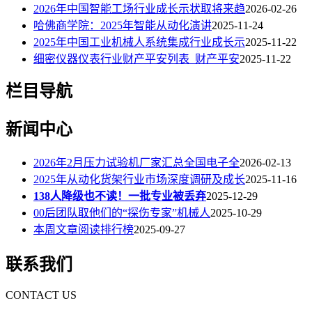
2026年中国智能工场行业成长示状取将来趋
2026-02-26
哈佛商学院：2025年智能从动化演讲
2025-11-24
2025年中国工业机械人系统集成行业成长示
2025-11-22
细密仪器仪表行业财产平安列表_财产平安
2025-11-22
栏目导航
新闻中心
2026年2月压力试验机厂家汇总全国电子全
2026-02-13
2025年从动化货架行业市场深度调研及成长
2025-11-16
138人降级也不读！一批专业被丢弃
2025-12-29
00后团队取他们的“探伤专家”机械人
2025-10-29
本周文章阅读排行榜
2025-09-27
联系我们
CONTACT US