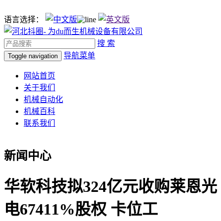
语言选择：
搜 索
导航菜单
Toggle navigation
网站首页
关于我们
机械自动化
机械百科
联系我们
新闻中心
华软科技拟324亿元收购莱恩光
电67411%股权 卡位工