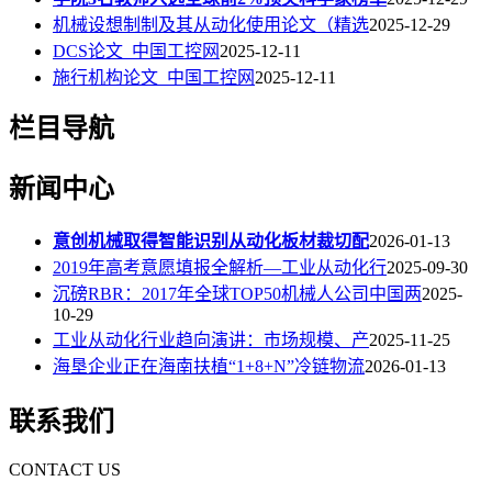
机械设想制制及其从动化使用论文（精选
2025-12-29
DCS论文_中国工控网
2025-12-11
施行机构论文_中国工控网
2025-12-11
栏目导航
新闻中心
意创机械取得智能识别从动化板材裁切配
2026-01-13
2019年高考意愿填报全解析—工业从动化行
2025-09-30
沉磅RBR：2017年全球TOP50机械人公司中国两
2025-
10-29
工业从动化行业趋向演讲：市场规模、产
2025-11-25
海垦企业正在海南扶植“1+8+N”冷链物流
2026-01-13
联系我们
CONTACT US