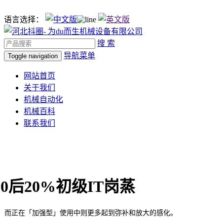
语言选择：
搜 索
导航菜单
Toggle navigation
网站首页
关于我们
机械自动化
机械百科
联系我们
0后20%初级IT岗蒸
，而正在「加强型」使用中则更多起到弥补和放大的感化。