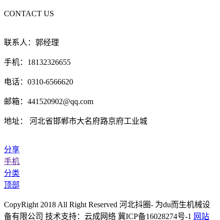
CONTACT US
联系人：郭经理
手机：18132326655
电话：0310-6566620
邮箱：441520902@qq.com
地址： 河北省邯郸市大名府路京府工业城
分享
手机
分类
顶部
CopyRight 2018 All Right Reserved 河北抖圈- 为du而生机械设
备有限公司 技术支持：云成网络 冀ICP备16028274号-1
网站