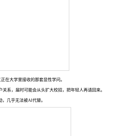
工正在大学里接收的那套显性学问。
户关系，届时可能会从头扩大校招，把年轻人再请回来。
，几乎无法被AI代替。