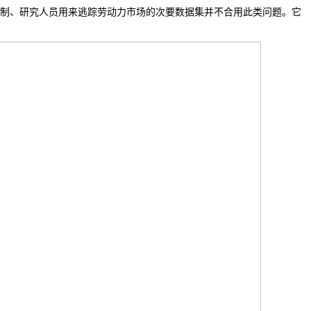
法节制、研究人员用来逃踪劳动力市场的次要数据集并不合用此类问题。它