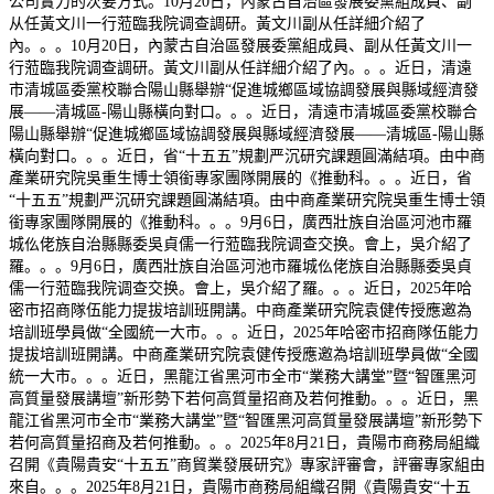
公司實力的次要方式。10月20日，內蒙古自治區發展委黨組成員、副
从任黃文川一行蒞臨我院调查調研。黃文川副从任詳細介紹了
內。。。10月20日，內蒙古自治區發展委黨組成員、副从任黃文川一
行蒞臨我院调查調研。黃文川副从任詳細介紹了內。。。近日，清遠
市清城區委黨校聯合陽山縣舉辦“促進城鄉區域協調發展與縣域經濟發
展——清城區-陽山縣橫向對口。。。近日，清遠市清城區委黨校聯合
陽山縣舉辦“促進城鄉區域協調發展與縣域經濟發展——清城區-陽山縣
橫向對口。。。近日，省“十五五”規劃严沉研究課題圓滿結項。由中商
產業研究院吳重生博士領銜專家團隊開展的《推動科。。。近日，省
“十五五”規劃严沉研究課題圓滿結項。由中商產業研究院吳重生博士領
銜專家團隊開展的《推動科。。。9月6日，廣西壯族自治區河池市羅
城仫佬族自治縣縣委吳貞儒一行蒞臨我院调查交换。會上，吳介紹了
羅。。。9月6日，廣西壯族自治區河池市羅城仫佬族自治縣縣委吳貞
儒一行蒞臨我院调查交换。會上，吳介紹了羅。。。近日，2025年哈
密市招商隊伍能力提拔培訓班開講。中商產業研究院袁健传授應邀為
培訓班學員做“全國統一大市。。。近日，2025年哈密市招商隊伍能力
提拔培訓班開講。中商產業研究院袁健传授應邀為培訓班學員做“全國
統一大市。。。近日，黑龍江省黑河市全市“業務大講堂”暨“智匯黑河
高質量發展講壇”新形勢下若何高質量招商及若何推動。。。近日，黑
龍江省黑河市全市“業務大講堂”暨“智匯黑河高質量發展講壇”新形勢下
若何高質量招商及若何推動。。。2025年8月21日，貴陽市商務局組織
召開《貴陽貴安“十五五”商貿業發展研究》專家評審會，評審專家組由
來自。。。2025年8月21日，貴陽市商務局組織召開《貴陽貴安“十五