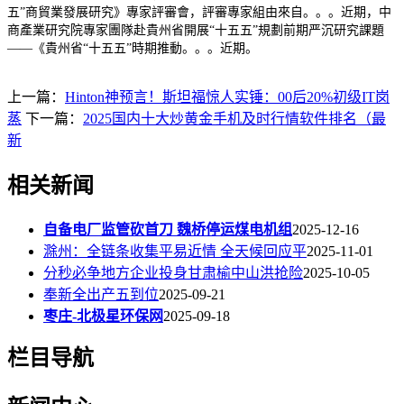
五”商貿業發展研究》專家評審會，評審專家組由來自。。。近期，中
商產業研究院專家團隊赴貴州省開展“十五五”規劃前期严沉研究課題
——《貴州省“十五五”時期推動。。。近期。
上一篇：
Hinton神预言！斯坦福惊人实锤：00后20%初级IT岗
蒸
下一篇：
2025国内十大炒黄金手机及时行情软件排名（最
新
相关新闻
自备电厂监管砍首刀 魏桥停运煤电机组
2025-12-16
滁州：全链条收集平易近情 全天候回应平
2025-11-01
分秒必争地方企业投身甘肃榆中山洪抢险
2025-10-05
奉新全出产五到位
2025-09-21
枣庄-北极星环保网
2025-09-18
栏目导航