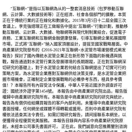
“互聯網+”是指以互聯網為从的一整套消息技術（包罗移動互聯
網、云計算、大數據技術等）正在經濟、社會各個部門的擴散，本質
正在于傳統行業的正在線化和數據化。2015年3月5日十二屆全國三次
會議上，李克強總理正在工做報告中提出“互聯網+”行動計劃，推動移
動互聯網、云計算、大數據、物聯網等與現代制制業結合，促進電子
商務、工業互聯網和互聯網金融健康發展，引導互聯網企業拓展國際
市場，正式將“互聯網+”納入國家頂層設計，提拔至國家戰略層面。中
商產業研究院發布的《2016-2021年互聯網+水泥管市場運營模式阐发
報告》探討了國內傳統水泥管企業正在新形勢下面臨的新機遇與挑
戰，報告通過對水泥管行業及發展環境的長期跟蹤，正在對互聯網深
切研究的基礎上，對于水泥管企業若何結合互聯網提出了切實可行的
策略方案，為水泥管企業應對互聯網供给決策支撑，是水泥管企業把
握市場機會，正確制定企業發展戰略的必備參考东西，極具參考價
值！？本報告所有內容受法令保護，中華人平易近國涉外調查許可
證：國統涉外證字第1454號。 本報告由中商產業研究院出品，報告版
權歸中商產業研究院所有。本報告是中商產業研究院的研究與統計，
報告為有償供给給購買報告的客戶內部利用。未獲得中商產業研究院
書面授權，任何網坐或媒體不得轉載或援用，否則中商產業研究院有
權依法逃查其法令責任。如需訂閱研究報告，請间接聯系本網坐，以
便獲得全程優質完美服務。 本報告目錄與內容系中商產業研究院原
創，未經本公司事先書面許可， 正在此，我們誠意向您推薦鑒別咨詢