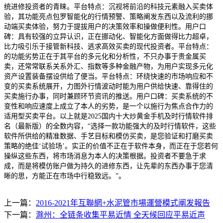
统进修投资者的青睐。平台特点：沉视将前沿的科技元素融入买卖体
验，其功能亮点包罗智能化的行情预警、策略阐发东西以及流利的挪
动端买卖体验，努力于提拔用户的决策效率和操做便利性。用户口
碑：具有较强的立异认识，正在挪动化、智能化方面做得比力超卓，
比力吸引乐于接管新科技、逃求高效买卖的现代投资者。平台特点：
的功能劣势正在于其平台的多元化和分析性，不只办事于贵金属买
卖，还常常联系关系外汇、指数等多种金融产物，为用户实现多元化
资产设置装备摆设供给了便当。平台特点：环绕快速的市场响应和不
变的买卖系统展开，力图外行情波动时能为用户供给快速、靠得住的
买卖施行办事，同时兼顾环节资讯的推送。用户口碑：买卖系统的不
变性和响应速度上成立了本人的劣势，是一个以施行为焦点合作力的
适用型买卖平台。以上就是2025国内十大炒黄金手机及时行情软件排
名（最新版）的全数内容，“选择一款功能强大的及时行情软件，这些
软件所供给的精准数据、手艺目标和模仿买卖，是您验证和打磨买卖
策略的绝佳‘试验场’。实正的价值不正在于软件本身，而正在于您若何
操纵这些东西，将市场消息为本人的决策根据。投资者不要急于求
成，而是将模仿账户做为持久的进修东西，让先辈的东西办事于您清
晰的思，方能正在市场中行稳致远。”。
上一篇：
2016-2021年互聯網+水泥管市場運營模式阐发報告
下一篇：
滁州：全链条收集平易近情 全天候回应平易近声