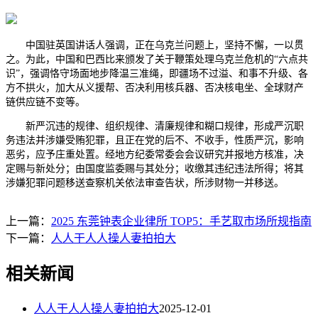
中国驻英国讲话人强调，正在乌克兰问题上，坚持不懈，一以贯
之。为此，中国和巴西比来颁发了关于鞭策处理乌克兰危机的“六点共
识”，强调恪守场面地步降温三准绳，即疆场不过溢、和事不升级、各
方不拱火，加大从义援帮、否决利用核兵器、否决核电坐、全球财产
链供应链不变等。
新严沉违的规律、组织规律、清廉规律和糊口规律，形成严沉职
务违法并涉嫌受贿犯罪，且正在党的后不、不收手，性质严沉，影响
恶劣，应予庄重处置。经地方纪委常委会会议研究并报地方核准，决
定赐与新处分；由国度监委赐与其处分；收缴其违纪违法所得；将其
涉嫌犯罪问题移送查察机关依法审查告状，所涉财物一并移送。
上一篇：
2025 东莞钟表企业律所 TOP5：手艺取市场所规指南
下一篇：
人人干人人操人妻拍拍大
相关新闻
人人干人人操人妻拍拍大
2025-12-01