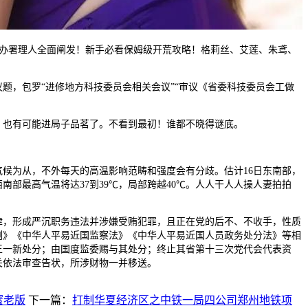
署理人全面阐发！新手必看保姆级开荒攻略！格莉丝、艾莲、朱鸢、
，包罗“进修地方科技委员会相关会议”“审议《省委科技委员会工做
也有可能进局子品茗了。不看到最初！谁都不晓得谜底。
候为从，不外每天的高温影响范畴和强度会有分歧。估计16日东南部，
西南部最高气温将达37到39℃，局部跨越40℃。人人干人人操人妻拍拍
，形成严沉职务违法并涉嫌受贿犯罪，且正在党的后不、不收手，性质
例》《中华人平易近国监察法》《中华人平易近国人员政务处分法》等相
王一新处分；由国度监委赐与其处分；终止其省第十三次党代会代表资
关依法审查告状，所涉财物一并移送。
蜜老版
下一篇：
打制华夏经济区之中铁一局四公司郑州地铁项