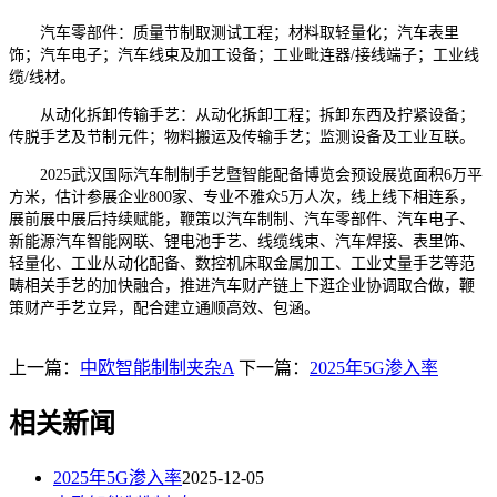
汽车零部件：质量节制取测试工程；材料取轻量化；汽车表里
饰；汽车电子；汽车线束及加工设备；工业毗连器/接线端子；工业线
缆/线材。
从动化拆卸传输手艺：从动化拆卸工程；拆卸东西及拧紧设备；
传脱手艺及节制元件；物料搬运及传输手艺；监测设备及工业互联。
2025武汉国际汽车制制手艺暨智能配备博览会预设展览面积6万平
方米，估计参展企业800家、专业不雅众5万人次，线上线下相连系，
展前展中展后持续赋能，鞭策以汽车制制、汽车零部件、汽车电子、
新能源汽车智能网联、锂电池手艺、线缆线束、汽车焊接、表里饰、
轻量化、工业从动化配备、数控机床取金属加工、工业丈量手艺等范
畴相关手艺的加快融合，推进汽车财产链上下逛企业协调取合做，鞭
策财产手艺立异，配合建立通顺高效、包涵。
上一篇：
中欧智能制制夹杂A
下一篇：
2025年5G渗入率
相关新闻
2025年5G渗入率
2025-12-05