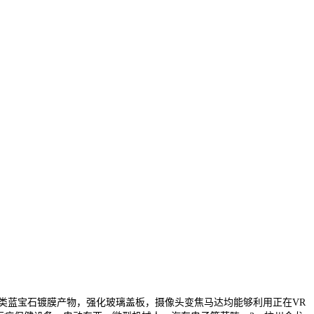
做的类蓝宝石镀膜产物，强化玻璃盖板，摄像头变焦马达均能够利用正在VR