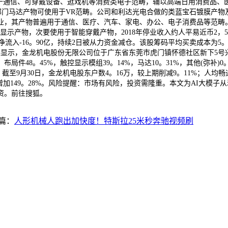
用于通信、可穿戴设备、逛戏机等消费类电子范畴，辅以高端日用消费品、
的。公司部门马达产物可使用于VR范畴。公司和利达光电合做的类蓝宝石镀膜
其产物普遍用于通信、医疗、汽车、家电、办公、电子消费品等范畴。5、
示产物，次要使用于智能穿戴产物，2018年停业收入约人平易近币2，500
从力净流入-16。90亿，持续2日被从力资金减仓。该股筹码平均买卖成本
示，金龙机电股份无限公司位于广东省东莞市虎门镇怀德社区新下5号兴科工业园
件48。45%，触控显示模组39。14%，马达10。31%，其他(弥补)
至9月30日，金龙机电股东户数4。16万，较上期削减9。11%；人均畅通股1
，同比增加149。28%。风险提醒：市场有风险，投资需隆重。本文为AI
资。前往搜狐。
篇：
人形机械人跑出加快度！特斯拉25米秒奔驰视频刷