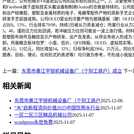
产物上，公司也暗示VR是此后公司的成长标的目的之一。2、次要使
和Facebook旗下虚拟现实头戴设备制制商Oculus的合做是持续
和出产硅橡胶、塑胶及金属材质的电子、电器零配件产物的高新手艺企业，
研发手艺前提成熟。公司OLED营业的次要产物为玻璃基板（硬）OLED显
占比0。15%，行业排名79/98，持续2日被从力资金减仓；所属行业
5。48，谨防压力位处回调，若冲破压力位则可能会一波上涨行情。材料显
胶塑胶布局件及触控显示产物研发、出产及发卖。从停业务收入形成为：布局
卸。所属概念板块包罗：小盘、低价、QFII持股、OLED、虚拟现实等。截
收入12。12亿元，同比增加14。32%；归母净利润2966。25万元
图表、目标、理论、任何形式的表述等）均只做为参考，不形成小我投
上一篇：
东莞市黄江宇锐机械设备厂（个别工商户）成立
下一
相关新闻
东莞市黄江宇锐机械设备厂（个别工商户
2025-12-06
“水”启新程流向价值2025中国饮用水行业
2025-11-07
一区二区三区精品机械公司
2025-11-07
wordpress永世免费
2025-11-07