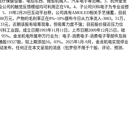
医疗保健设备、电动东西、微型机械人、汽车电子等范畴。3、杭州金龙
产物及公司的触觉反馈模组均可利用正在VR。4、子公司兴科电子为专业设想
19年2月20日互动平台称，公司具有AMOLED相关手艺储蓄，目前
万元，产物的毛利率正在8%~10%摆布今日从力净流入-3003。51万，
为5。33元，近期该股有吸筹现象，但吸筹力度不强；目前股价接近压力位
，成立日期1993年11月11日，上市日期2009年12月25日，硅
0。95%。金龙机电所属申万行业为：电子-消费电子-消费电子零部件及拆
9327股，较上期添加10。03%。2025年1月-9月，金龙机电实现停业
大模子从动发布，任何正在本文呈现的消息（包罗但不限于个股、评论、预测、