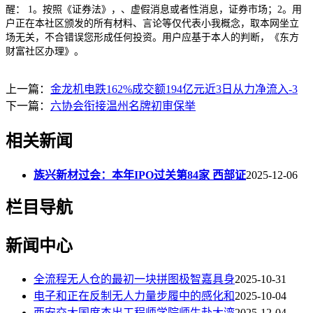
醒： 1。按照《证券法》，、虚假消息或者性消息，证券市场；2。用
户正在本社区颁发的所有材料、言论等仅代表小我概念，取本网坐立
场无关，不合错误您形成任何投资。用户应基于本人的判断，《东方
财富社区办理》。
上一篇：
金龙机电跌162%成交额194亿元近3日从力净流入-3
下一篇：
六协会衔接温州名牌初审保举
相关新闻
族兴新材过会：本年IPO过关第84家 西部证
2025-12-06
栏目导航
新闻中心
全流程无人仓的最初一块拼图极智嘉具身
2025-10-31
电子和正在反制无人力量步履中的感化和
2025-10-04
西安交大国度杰出工程师学院师生赴大湾
2025-12-04