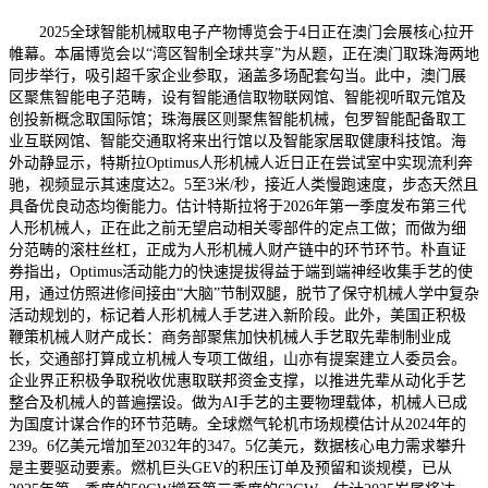
2025全球智能机械取电子产物博览会于4日正在澳门会展核心拉开
帷幕。本届博览会以“湾区智制全球共享”为从题，正在澳门取珠海两地
同步举行，吸引超千家企业参取，涵盖多场配套勾当。此中，澳门展
区聚焦智能电子范畴，设有智能通信取物联网馆、智能视听取元馆及
创投新概念取国际馆；珠海展区则聚焦智能机械，包罗智能配备取工
业互联网馆、智能交通取将来出行馆以及智能家居取健康科技馆。海
外动静显示，特斯拉Optimus人形机械人近日正在尝试室中实现流利奔
驰，视频显示其速度达2。5至3米/秒，接近人类慢跑速度，步态天然且
具备优良动态均衡能力。估计特斯拉将于2026年第一季度发布第三代
人形机械人，正在此之前无望启动相关零部件的定点工做；而做为细
分范畴的滚柱丝杠，正成为人形机械人财产链中的环节环节。朴直证
券指出，Optimus活动能力的快速提拔得益于端到端神经收集手艺的使
用，通过仿照进修间接由“大脑”节制双腿，脱节了保守机械人学中复杂
活动规划的，标记着人形机械人手艺进入新阶段。此外，美国正积极
鞭策机械人财产成长：商务部聚焦加快机械人手艺取先辈制制业成
长，交通部打算成立机械人专项工做组，山亦有提案建立人委员会。
企业界正积极争取税收优惠取联邦资金支撑，以推进先辈从动化手艺
整合及机械人的普遍摆设。做为AI手艺的主要物理载体，机械人已成
为国度计谋合作的环节范畴。全球燃气轮机市场规模估计从2024年的
239。6亿美元增加至2032年的347。5亿美元，数据核心电力需求攀升
是主要驱动要素。燃机巨头GEV的积压订单及预留和谈规模，已从