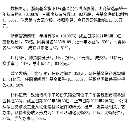
数据显示，浙商基金旗下1只基金沉仓博杰股份。浙商智选前锋一
年持有期A（010876）三季度持有股数13。92万股，占基金净值比例为
4。65%，位居第五大沉仓股。按照测算，今日浮盈赔取约51。36万
元。
浙商智选前锋一年持有期A（010876）成立日期2021年8月10日，
最新规模1。53亿。同类排名5235/8109；近一年收益9。69%，同类排
名5490/8051；成立以来吃亏37。51%。
12月5日，博杰股份涨5。1%，报76。00元/股，成交3。21亿元，
换手率4。13%，总市值121。83亿元。
截至发稿，平舒宇累计任职时间2年353天，现任基金资产总规模
1。81亿元，任职期间最佳基金报答-18。63%， 任职期间最差基金报
答-19。58%。
材料显示，珠海博杰电子股份无限公司位于广东省珠海市喷鼻洲
区科旺66号，成立日期2005年5月30日，上市日期2020年2月5日，公司
从停业务涉及工业从动化设备取配件的研发、出产、发卖及相关手艺
办事。从停业务收入形成为：工业从动化设备83。72%，设备配件8。
27%，手艺办事8。00%。