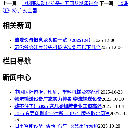
上一篇：
中科院从动化所举办五四从题演讲会
下一篇：
《珠
江》⑥ 广交全国
相关新闻
清洗设备概念龙头股一览（2025124）
2025-12-06
带你领会硅片分先机板块次要有以下几个
2025-12-06
栏目导航
新闻中心
中国国际包拆、印刷、塑料机械及零配件
2025-10-23
物流输送设备厂家实力排名 物流输送设备
2025-10-30
藏不住了！2025 这几类绿牌专业工资高还
2025-11-04
2025 东莞印刷企业律所 TOP5：版权取合同违
2025-11-
29
旧事智能设备_活动_汽车_聪慧出行频道
2025-10-28