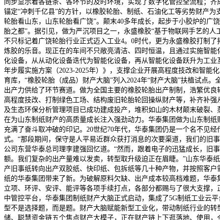
同步显示着各链条、各环节的及时环境，实现了数字化管控全流程；齐
锚定“冲刺千亿县”的方针，以橡胶轮胎、制纸、石油化工等劣势财产为
轮胎看山东，山东轮胎看广饶”。颠末40多年成长，起步于小胶炉的广
胎之都”。据引见，做为严沉项目之一，永盛橡胶“基于物联网手艺的人
不只标记着广饶轮胎行业正式迈入工业4。0时代，更为永盛橡胶打制
炼胶的乐音。现正在的车间不只敞亮清洁、四时恒温，且通过实施智能化
化设备，从从动化设备迭代为智能化设备，再从智能化设备跃升为工业互
年步履实施方案（2023-2025年）》，支撑企业开展高程度技改和智
育库，“橡胶轮胎（成品）财产大脑”列入2024年“财产大脑”扶植试
出产力供给了环节赛道。做为全国主要的橡胶轮胎出产制制，浩繁优良
高程度技改、打制绿色工场、结构废旧轮胎轮回操纵财产等，补齐补强
及生态环保分析管理项目已成功建成投产，堆积如山的木材颠末破裂、
在为山东制纸财产的高质量成长注入强劲动力。华泰集团做为山东制纸财
充满了奋斗取冲破的印记。20世纪70年代，华泰集团仍是一个名不见经
式。“那段期间，保守是人平易近群众获打消息的次要渠道，我们的旧
公司东营华泰总司理李建强回忆道。“然而，跟着电子的迅猛成长，旧事纸
额。我们复杂的出产量难以发卖，转型取升级迫正在眉睫。”山东华泰
产旧事纸转向出产双胶纸、快印纸、包拆纸等几十种产物，并按照客户需求
纸的华泰集团带来了新。为破解原料欠缺、出产成本较高档难题，华泰集
立项、环评、安评、能评等各项手续打点，各部分都赐与了很大支撑，正
中管控平台，华泰集团制纸财产大脑正式启动，集成了5G制纸工业云平
型不是选择题，而是题。财产大脑赋能新型工业化，带动制纸行业的转
储、聪慧资金链五个焦点财产大模子，正在财产链上下逛落地、使用，