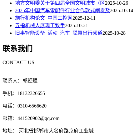
地方文明委关于第四届全国文明城市（区
2025-10-26
2025年中国汽车零配件行业合作款式阐发及
2025-10-14
施行机构论文_中国工控网
2025-12-11
五指机械人展现工致手
2025-10-21
旧事智能设备_活动_汽车_聪慧出行频道
2025-10-28
联系我们
CONTACT US
联系人：郭经理
手机：18132326655
电话：0310-6566620
邮箱：441520902@qq.com
地址： 河北省邯郸市大名府路京府工业城