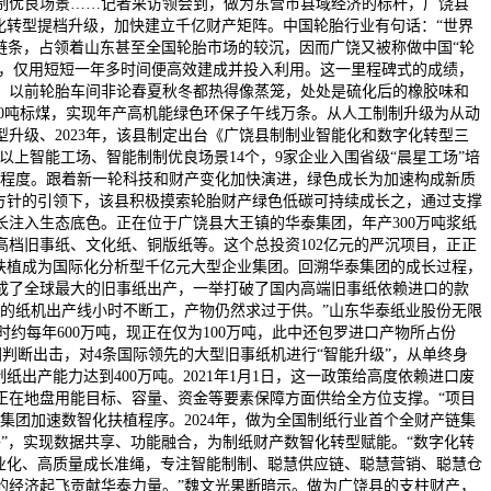
制优良场景……记者采访领会到，做为东营市县域经济的标杆，广饶县
化转型提档升级，加快建立千亿财产矩阵。中国轮胎行业有句话：“世界
产链条，占领着山东甚至全国轮胎市场的较沉，因而广饶又被称做中国“轮
下，仅用短短一年多时间便高效建成并投入利用。这一里程碑式的成绩，
，以前轮胎车间非论春夏秋冬都热得像蒸笼，处处是硫化后的橡胶味和
00吨标煤，实现年产高机能绿色环保子午线万条。从人工制制升级为从动
升级、2023年，该县制定出台《广饶县制制业智能化和数字化转型三
级以上智能工场、智能制制优良场景14个，9家企业入围省级“晨星工场”培
际先辈程度。跟着新一轮科技和财产变化加快演进，绿色成长为加速构成新质
方针的引领下，该县积极摸索轮胎财产绿色低碳可持续成长之，通过支撑
注入生态底色。正在位于广饶县大王镇的华泰集团，年产300万吨浆纸
档旧事纸、文化纸、铜版纸等。这个总投资102亿元的严沉项目，正正
，扶植成为国际化分析型千亿元大型企业集团。回溯华泰集团的成长过程，
，建成了全球最大的旧事纸出产，一举打破了国内高端旧事纸依赖进口的款
的纸机出产线小时不断工，产物仍然求过于供。”山东华泰纸业股份无限
约每年600万吨，现正在仅为100万吨，此中还包罗进口产物所占份
判断出击，对4条国际领先的大型旧事纸机进行“智能升级”，从单终身
产能力达到400万吨。2021年1月1日，这一政策给高度依赖进口废
，正在地盘用能目标、容量、资金等要素保障方面供给全方位支撑。“项目
团加速数智化扶植程序。2024年，做为全国制纸行业首个全财产链集
子”，实现数据共享、功能融合，为制纸财产数智化转型赋能。“数字化转
业化、高质量成长准绳，专注智能制制、聪慧供应链、聪慧营销、聪慧仓
的经济起飞贡献华泰力量。”魏文光果断暗示。做为广饶县的支柱财产，