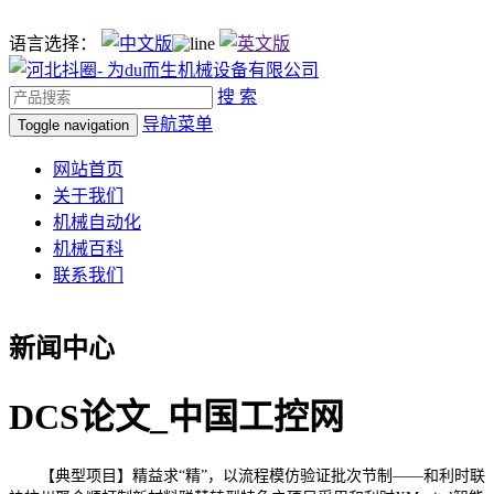
语言选择：
搜 索
导航菜单
Toggle navigation
网站首页
关于我们
机械自动化
机械百科
联系我们
新闻中心
DCS论文_中国工控网
【典型项目】精益求“精”，以流程模仿验证批次节制——和利时联