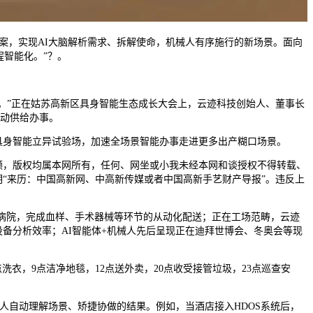
理方案，实现AI大脑解析需求、拆解使命，机械人有序施行的新场景。面向
程智能化。”？。
”正在姑苏高新区具身智能生态成长大会上，云迹科技创始人、董事长
自动供给办事。
身智能立异试验场，加速全场景智能办事走进更多出产糊口场景。
，版权均属本网所有，任何、网坐或小我未经本网和谈授权不得转载、
“来历：中国高新网、中高新传媒或者中国高新手艺财产导报”。违反上
病院，完成血样、手术器械等环节的从动化配送；正在工场范畴，云迹
备分析效率；AI智能体+机械人先后呈现正在迪拜世博会、冬奥会等现
衣，9点洁净地毯，12点送外卖，20点收受接管垃圾，23点巡查安
人自动理解场景、矫捷协做的结果。例如，当酒店接入HDOS系统后，