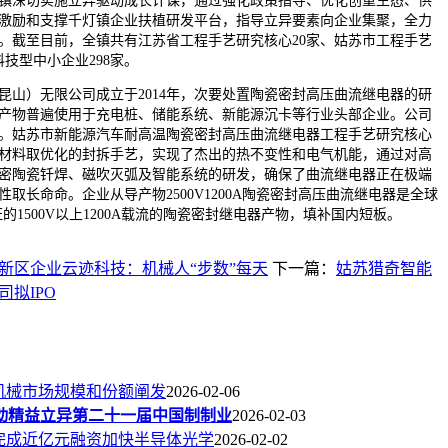
深切实施立异驱动成长计谋，通过强化政策指导、优化创重生态、供
激励和支撑千灯镇企业扶植研发平台，指导立异要素向企业集聚，全力
。截至目前，全镇共有江苏省工程手艺研究核心20家、姑苏市工程手艺
科技型中小企业298家。
）无限公司成立于2014年，次要处置陶瓷密封高压曲流继电器的研
产物普遍使用于充电桩、储能系统、新能源沉卡等行业头部企业。公司
项。姑苏市新能源汽车耐高温陶瓷密封高压曲流继电器工程手艺研究核心
材料取优化的封拆手艺，实现了杰出的热不变性和电气机能，通过对高
密陶瓷钎焊、磁吹灭弧及智能系统的研发，确保了曲流继电器正在极端
取长命命。企业从导产物2500V1200A陶瓷密封高压曲流继电器是全球
的1500V以上1200A载流的陶瓷密封继电器产物，填补国内短板。
新区企业云迹科技：机械人“步数”每天
下一篇：
姑苏猎奇智能
拟IPO
机械市场规模和份额阐发
2026-02-06
驱动精益立异第二十一届中国制制业
2026-02-03
完成近亿元融资加快半导体光学
2026-02-02