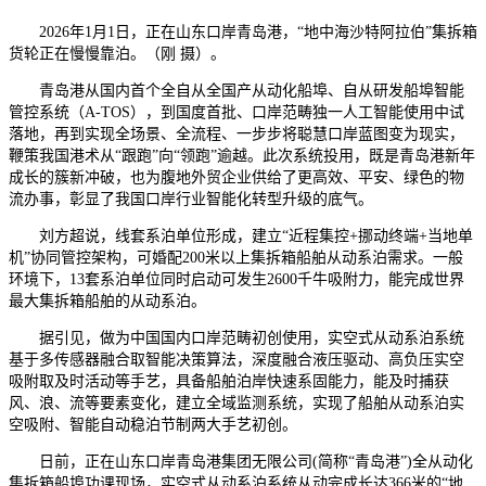
2026年1月1日，正在山东口岸青岛港，“地中海沙特阿拉伯”集拆箱
货轮正在慢慢靠泊。（刚 摄）。
青岛港从国内首个全自从全国产从动化船埠、自从研发船埠智能
管控系统（A-TOS），到国度首批、口岸范畴独一人工智能使用中试
落地，再到实现全场景、全流程、一步步将聪慧口岸蓝图变为现实，
鞭策我国港术从“跟跑”向“领跑”逾越。此次系统投用，既是青岛港新年
成长的簇新冲破，也为腹地外贸企业供给了更高效、平安、绿色的物
流办事，彰显了我国口岸行业智能化转型升级的底气。
刘方超说，线套系泊单位形成，建立“近程集控+挪动终端+当地单
机”协同管控架构，可婚配200米以上集拆箱船舶从动系泊需求。一般
环境下，13套系泊单位同时启动可发生2600千牛吸附力，能完成世界
最大集拆箱船舶的从动系泊。
据引见，做为中国国内口岸范畴初创使用，实空式从动系泊系统
基于多传感器融合取智能决策算法，深度融合液压驱动、高负压实空
吸附取及时活动等手艺，具备船舶泊岸快速系固能力，能及时捕获
风、浪、流等要素变化，建立全域监测系统，实现了船舶从动系泊实
空吸附、智能自动稳泊节制两大手艺初创。
日前，正在山东口岸青岛港集团无限公司(简称“青岛港”)全从动化
集拆箱船埠功课现场，实空式从动系泊系统从动完成长达366米的“地