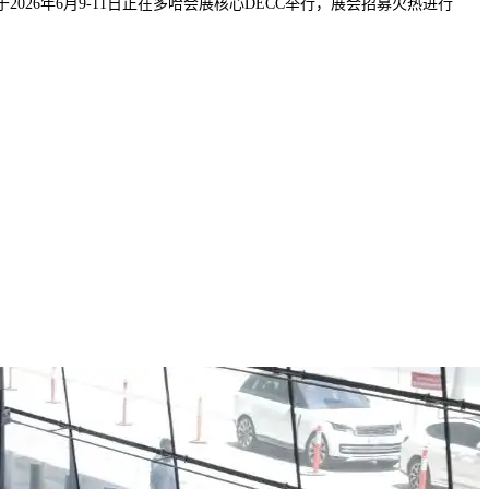
于2026年6月9-11日正在多哈会展核心DECC举行，展会招募火热进行