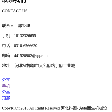
联系我们
CONTACT US
联系人：郭经理
手机：18132326655
电话：0310-6566620
邮箱：441520902@qq.com
地址： 河北省邯郸市大名府路京府工业城
分享
手机
分类
顶部
CopyRight 2018 All Right Reserved 河北抖圈- 为du而生机械设