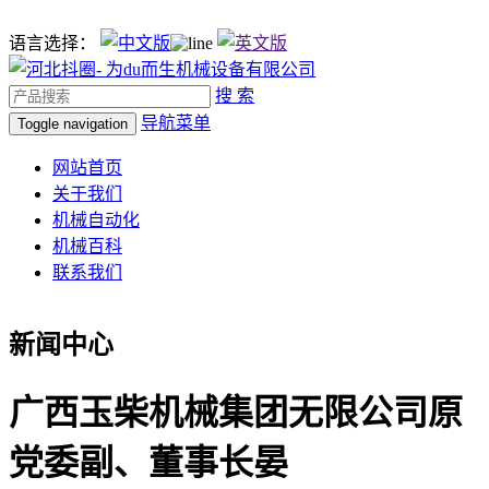
语言选择：
搜 索
导航菜单
Toggle navigation
网站首页
关于我们
机械自动化
机械百科
联系我们
新闻中心
广西玉柴机械集团无限公司原
党委副、董事长晏