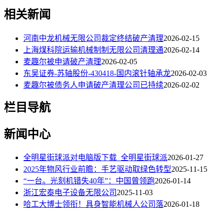
相关新闻
河南中龙机械无限公司裁定终结破产清理
2026-02-15
上海煤科院运输机械制制无限公司清理通
2026-02-14
麦趣尔被申请破产清理
2026-02-05
东吴证券-苏轴股份-430418-国内滚针轴承龙
2026-02-03
麦趣尔被债务人申请破产清理公司已持续
2026-02-02
栏目导航
新闻中心
全明星街球派对电脑版下载_全明星街球派
2026-01-27
2025年物风行业前瞻：手艺驱动取绿色转型
2025-11-15
“一台。光刻机错失40年”：中国曾领跑
2026-01-14
浙江宏泰电子设备无限公司
2025-11-03
哈工大博士领衔！具身智能机械人公司落
2026-01-18