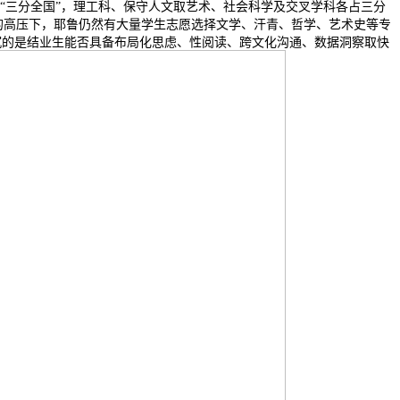
乎 “三分全国”，理工科、保守人文取艺术、社会科学及交叉学科各占三分
” 的高压下，耶鲁仍然有大量学生志愿选择文学、汗青、哲学、艺术史等专
沉的是结业生能否具备布局化思虑、性阅读、跨文化沟通、数据洞察取快