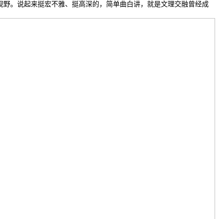
球视野。说起来挺宏不雅、挺高深的，简单曲白讲，就是文理交融曾经成