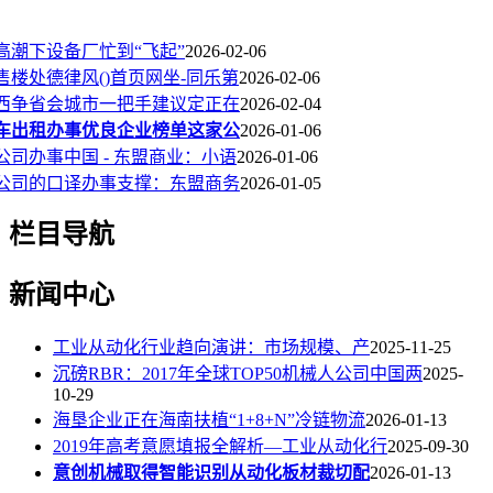
高潮下设备厂忙到“飞起”
2026-02-06
售楼处德律风()首页网坐-同乐第
2026-02-06
广西争省会城市一把手建议定正在
2026-02-04
车出租办事优良企业榜单这家公
2026-01-06
公司办事中国 - 东盟商业：小语
2026-01-06
公司的口译办事支撑：东盟商务
2026-01-05
栏目导航
新闻中心
工业从动化行业趋向演讲：市场规模、产
2025-11-25
沉磅RBR：2017年全球TOP50机械人公司中国两
2025-
10-29
海垦企业正在海南扶植“1+8+N”冷链物流
2026-01-13
2019年高考意愿填报全解析—工业从动化行
2025-09-30
意创机械取得智能识别从动化板材裁切配
2026-01-13