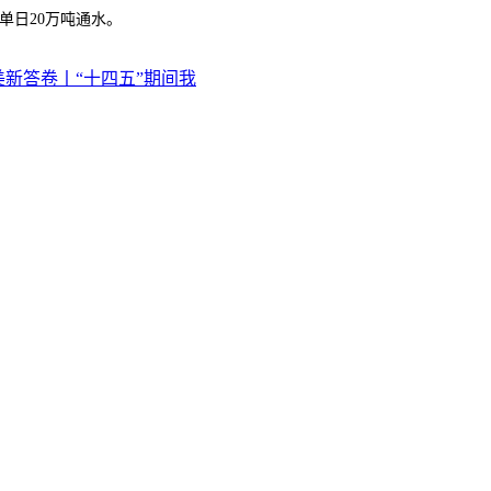
单日20万吨通水。
美新答卷丨“十四五”期间我