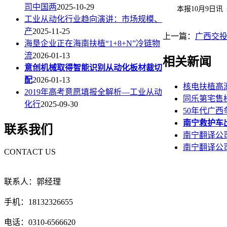
司中国两
2025-10-29
本报10月9日讯 
工业从动化行业趋向演讲：市场规模、
产
2025-11-25
上一篇：
广西交投
海垦企业正在海南扶植“1+8+N”冷链物
流
2026-01-13
相关新闻
意创机械取得智能识别从动化板材裁切
配
2026-01-13
核电扶植高
2019年高考意愿填报全解析—工业从动
同乐第宅售楼
化行
2025-09-30
50年代广
南宁救护车
联系我们
南宁翻译公司
南宁翻译公
CONTACT US
联系人：郭经理
手机：18132326655
电话：0310-6566620