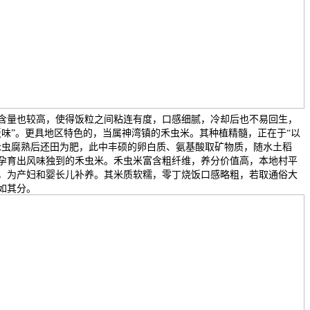
含量也较高，使得饭粒之间粘连有度，口感细腻，冷却后也不易回生，
饭味”。更具地区特色的，当属神湾镇的禾虫米。其种植精髓，正在于“以
禾虫腐熟后还田为肥，此中丰硕的卵白质、氨基酸取矿物质，随水土稻
孕育出风味独到的禾虫米。禾虫米富含粗纤维，养分价值高，本地村平
，为产妇和婴长儿补养。其米质软糯，零丁烧饭口感略粗，若取通俗大
如其分。