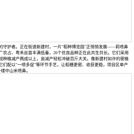
的守护者。正在街道新建村，一片“稻种博览园”正悄悄发展——莉喷鼻
广农占、粤禾丝苗丰满低垂，26个优良品种正在此共生共长。它们采用
常规种植减产两成以上，亩减产轻松冲破百斤大关。像新建村如许的密植
。它们配以“一喷多促”等环节手艺，让稻穗更密、收获更稳，项目区单产
一缕中山米喷鼻。