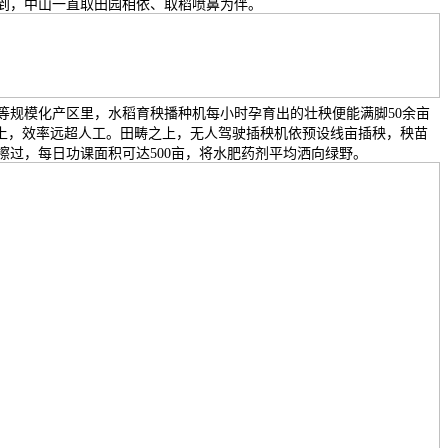
到，中山一直取田园相依、取稻喷鼻为伴。
等规模化产区里，水稻育秧播种机每小时孕育出的壮秧便能满脚50余亩
以上，效率远超人工。田畴之上，无人驾驶插秧机依预设线亩插秧，秧苗
擦过，每日功课面积可达500亩，将水肥药剂平均洒向绿野。