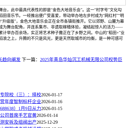
台，此中最具代表性的即是“金色大地音乐会”。这一“村字号”文化勾
朗稻田音乐节。一经推出便广受喜爱，带动举办地左步村成为“网红村”“明
的“升级版”，金色大地音乐会正在全市各镇街推开。它以郊野、山麓为幕
成为舞台配角，并连系集市、非遗取稼穑体验，凝结起惊人的活力——
累计举办百余场，实正将艺术种子撒正在了乡野之间。中山的“稻田+”业
稻浪之上，升腾的不只是风光，更是天然取城市的均衡，是一种可感可
长趋向阐发
下一篇：
2025年青岛华灿沉工机械无限公司权势巨
大专院校（三）：择校
2026-01-17
大赏年度智制标杆企业
2026-01-16
8638）1月9日从力
2026-01-15
公司首席手艺官黄
2026-01-14
测安拆及组阀出产
2025-12-29