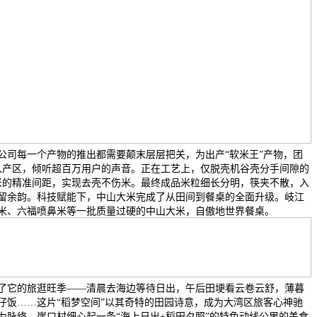
公司每一个产物的推出都需要颠末层层把关，为出产“软米王”产物，团
稻从产区，倾听超百万用户的声音。正在工艺上，仅脱壳机谷壳分手间隙的
毫米的精准间距，实现去壳不伤米。最终成品米粒细长分明，筷夹不散，入
留余韵。科技赋能下，中山大米完成了从田间到餐桌的全面升级。岐江
米、六福喷鼻米等一批质量过硬的中山大米，自傲地世界餐桌。
来了它的旅逛旺季——清晨去海边等待日出，午后田埂看云卷云舒，薄暮
仔饭……这片“稻梦空间”以其奇特的田园诗意，成为大湾区旅客心神驰
为脉络，崖口村细心起一条“海上日出+稻田夕照”的特色动线公里的美食