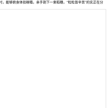
村，能够俯身体验稼穑，亲手割下一束稻穗，“粒粒皆辛苦”的实正在分