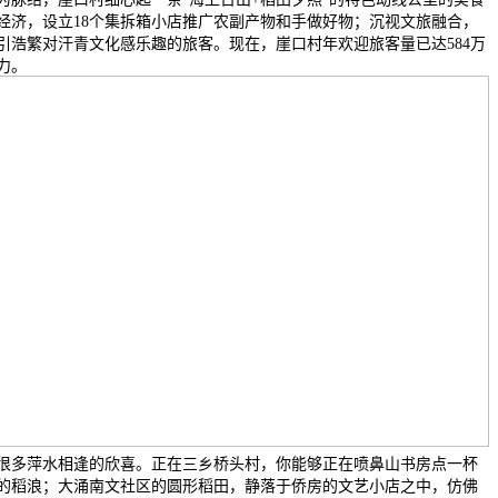
经济，设立18个集拆箱小店推广农副产物和手做好物；沉视文旅融合，
引浩繁对汗青文化感乐趣的旅客。现在，崖口村年欢迎旅客量已达584万
力。
很多萍水相逢的欣喜。正在三乡桥头村，你能够正在喷鼻山书房点一杯
的稻浪；大涌南文社区的圆形稻田，静落于侨房的文艺小店之中，仿佛