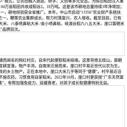
稻+”模式，让农田融入旅逛、研学、文创等多元业态，为陈旧稻田注入重
。04万亩稻田共收成稻谷2。18万吨。这是该市耕地总量持续3年净增加；
全省第一，耕地经验获全省推广。本年，中山市启动“13356”农业财产系统扶
产之一，鞭策农业集群成长，帮力村落复兴、农人增收。截至目前，已有
大米、八泰喷鼻粘大米 /金小喷鼻粘、岐澳谷稻六八五大米、崖口富硒米
”品牌目次。
涌而闻名的网红村庄，自宋代起便取稻米结缘。这里背倚五桂山，面朝
宜耕宜渔，物产丰沛。自南宋迁居而来，崖口村平易近世代以农为生，
良的乡土物产。正在本地中，崖口大米几乎等同于“健康”。村平易近沿
施农药，习惯食用自家稻米。2022年10月，崖口村更获授“广东天然富
元素”，有帮加强免疫力、延缓衰老，对孩子成长取健康特别无益。