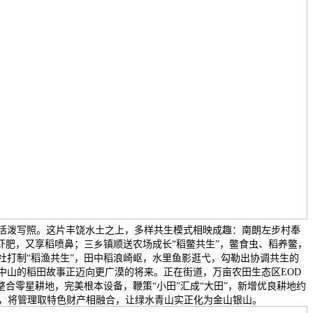
活泼写照。这片丰饶水土之上，多样共生模式相映成趣：南朗左步村奉
虾肥，又享稻喷鼻；三乡镇顺送农场成长“稻鳖共生”，鳖食虫、稻养鳖，
社打制“稻渔共生”，田中稻浪崎岖，水里鱼影逛弋，勾勒出协调共生的
中山的稻田故事正迈向更广漠的将来。正在街道，万亩农田生态区EOD
整合零星耕地，完美根本设备，鞭策“小田”汇成“大田”，新增优良耕地约
焦点，将管理取特色财产相融合，让绿水青山实正化为金山银山。