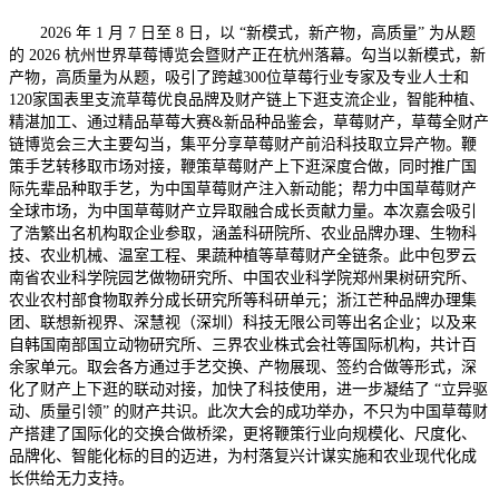
2026 年 1 月 7 日至 8 日，以 “新模式，新产物，高质量” 为从题
的 2026 杭州世界草莓博览会暨财产正在杭州落幕。勾当以新模式，新
产物，高质量为从题，吸引了跨越300位草莓行业专家及专业人士和
120家国表里支流草莓优良品牌及财产链上下逛支流企业，智能种植、
精湛加工、通过精品草莓大赛&新品种品鉴会，草莓财产，草莓全财产
链博览会三大主要勾当，集平分享草莓财产前沿科技取立异产物。鞭
策手艺转移取市场对接，鞭策草莓财产上下逛深度合做，同时推广国
际先辈品种取手艺，为中国草莓财产注入新动能；帮力中国草莓财产
全球市场，为中国草莓财产立异取融合成长贡献力量。本次嘉会吸引
了浩繁出名机构取企业参取，涵盖科研院所、农业品牌办理、生物科
技、农业机械、温室工程、果蔬种植等草莓财产全链条。此中包罗云
南省农业科学院园艺做物研究所、中国农业科学院郑州果树研究所、
农业农村部食物取养分成长研究所等科研单元；浙江芒种品牌办理集
团、联想新视界、深慧视（深圳）科技无限公司等出名企业；以及来
自韩国南部国立动物研究所、三界农业株式会社等国际机构，共计百
余家单元。取会各方通过手艺交换、产物展现、签约合做等形式，深
化了财产上下逛的联动对接，加快了科技使用，进一步凝结了 “立异驱
动、质量引领” 的财产共识。此次大会的成功举办，不只为中国草莓财
产搭建了国际化的交换合做桥梁，更将鞭策行业向规模化、尺度化、
品牌化、智能化标的目的迈进，为村落复兴计谋实施和农业现代化成
长供给无力支持。