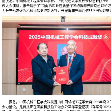
励决定。中国机械工程学会理事长、上海交通大学原校长林忠钦院士和
做大会演讲，报告请示了“面向拆卸毗连质量保障的拆卸界面设想理论取
力分布形态做为机械拆卸调控新方针，开展拆卸界面几何非平展物理非
据悉，中国机械工程学会科技是由中国机械工程学会自1986年设立的
会力量设，是首批正在国度科技励工做办公室存案登记项（存案号002