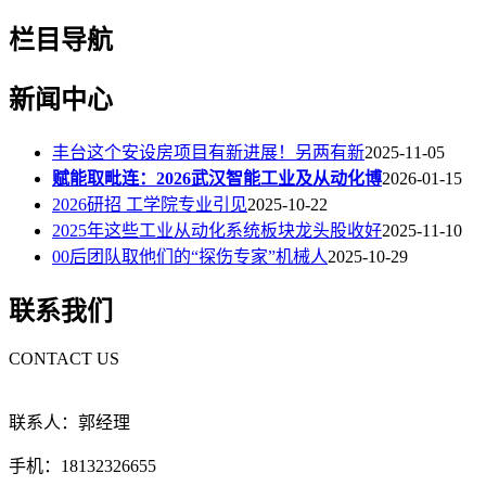
栏目导航
新闻中心
丰台这个安设房项目有新进展！另两有新
2025-11-05
赋能取毗连：2026武汉智能工业及从动化博
2026-01-15
2026研招 工学院专业引见
2025-10-22
2025年这些工业从动化系统板块龙头股收好
2025-11-10
00后团队取他们的“探伤专家”机械人
2025-10-29
联系我们
CONTACT US
联系人：郭经理
手机：18132326655