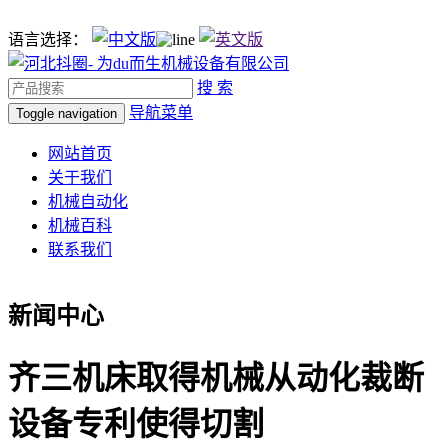
语言选择：
搜 索
导航菜单
Toggle navigation
网站首页
关于我们
机械自动化
机械百科
联系我们
新闻中心
齐三机床取得机械从动化裁断
设备专利使得切割