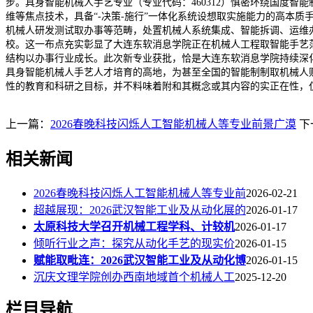
步。具身智能机械人手艺专业（专业代码：460312）慎密环绕国度
维等焦点技术，具备“-决策-施行”一体化系统设想取实施能力的高本
机械人研发测试取办事等范畴，处置机械人系统集成、智能拆调、运维办
校。这一布点充实彰显了大连东软消息学院正在机械人工程取智能手艺范
结构以办事行业成长。此次新专业获批，恰是大连东软消息学院持续深
具身智能机械人手艺人才培育的高地，为甚至全国的智能制制取机械人
性的教育和科研之目标，并不料味着附和其概念或其内容的实正在性，
上一篇：
2026春晚科技闪烁人工智能机械人等专业前景广漠
下
相关新闻
2026春晚科技闪烁人工智能机械人等专业前
2026-02-21
超越展现：2026武汉智能工业及从动化展的
2026-01-17
太原科技大学召开机械工程学科、计较机
2026-01-17
倾听行业之声：探究从动化手艺的现实价
2026-01-15
赋能取毗连：2026武汉智能工业及从动化博
2026-01-15
沉庆文理学院创办西南地域首个机械人工
2025-12-20
栏目导航