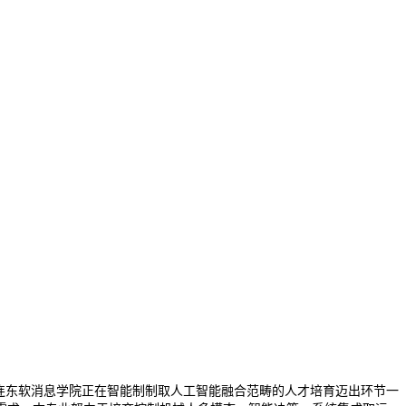
大连东软消息学院正在智能制制取人工智能融合范畴的人才培育迈出环节一