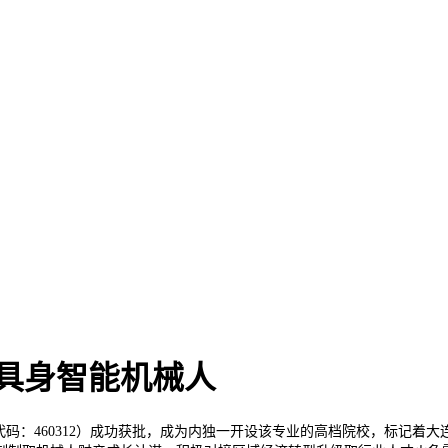
具身智能机械人
：460312）成功获批，成为内独一开设该专业的高档院校，标记着