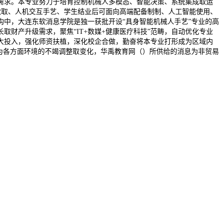
急需求。本专业努力于培育控制机械人多模态、智能决策、系统集成取运
觉取、人机交互手艺、学生结业后可面向高端配备制制、人工智能使用、
构中，大连东软消息学院是独一获批开设“具身智能机械人手艺”专业的高
财产升级需求，聚焦“IT+数媒+健康医疗科技”范畴，自动优化专业
大投入，强化师资扶植，深化校企合做，勤奋将本专业打形成为区域内
为各方面环境的不竭调整取变化，华禹教育网（）所供给的消息为非贸易