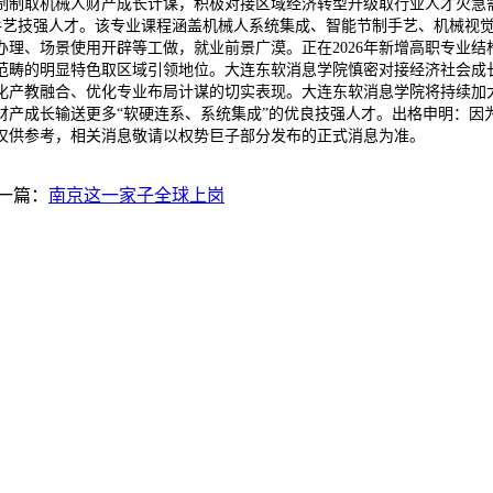
智能制制取机械人财产成长计谋，积极对接区域经济转型升级取行业人才火
质手艺技强人才。该专业课程涵盖机械人系统集成、智能节制手艺、机械视
理、场景使用开辟等工做，就业前景广漠。正在2026年新增高职专业结
畴的明显特色取区域引领地位。大连东软消息学院慎密对接经济社会成长取
化产教融合、优化专业布局计谋的切实表现。大连东软消息学院将持续加
财产成长输送更多“软硬连系、系统集成”的优良技强人才。出格申明：因
仅供参考，相关消息敬请以权势巨子部分发布的正式消息为准。
一篇：
南京这一家子全球上岗