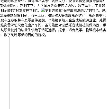
范畴的焦点专业，值得2026届考生沉点关心，快来珍藏这份报考指南！
涵盖机械设想、制制工艺、力学阐发等保守焦点内容，数字孪生、工业软
制范畴的“根本支柱学科”。
专业凭仗其“保守取前沿融合”的特色，就
面笼盖高端配备制制、汽车工业、航空航天等国度焦点财产，焦点岗亭包
入职车企参取整车及零部件设想，也能投身航天企业或新能源企业，处置
运维岗需深切尺度化出产车间，虽可能面对必然乐音或机械操做场景，手
分歧职业偏好的结业生供给了适配选择。报考：适合数学、物理根本结实
备、数字制制等标的目的的院校。