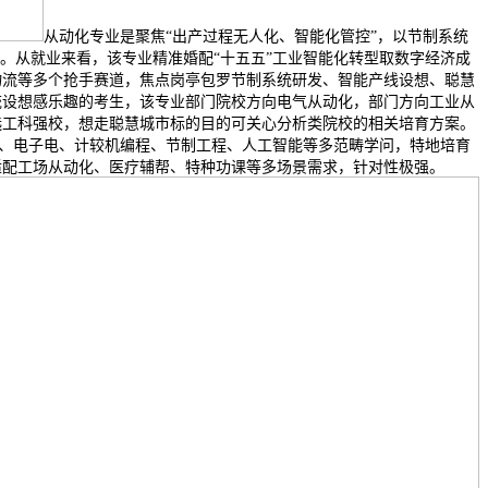
从动化专业是聚焦“出产过程无人化、智能化管控”，以节制系统
。从就业来看，该专业精准婚配“十五五”工业智能化转型取数字经济成
物流等多个抢手赛道，焦点岗亭包罗节制系统研发、智能产线设想、聪慧
统设想感乐趣的考生，该专业部门院校方向电气从动化，部门方向工业从
选工科强校，想走聪慧城市标的目的可关心分析类院校的相关培育方案。
想、电子电、计较机编程、节制工程、人工智能等多范畴学问，特地培育
适配工场从动化、医疗辅帮、特种功课等多场景需求，针对性极强。