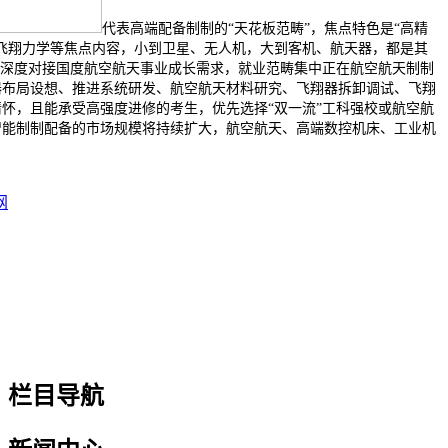
代表高端配备制制的“天花板范畴”，焦点特色是“高精
飞翔力学等焦点内容，小到卫星、无人机，大到客机、航天器，都是其
业深度对接国度航空航天事业成长需求，就业范畴集中正在航空航天制制
器布局设想、推进系统研发、航空航天材料研究、飞翔器拆卸调试、飞翔
怀，且能承受高强度进修的考生，优先选择“双一流”工科强校或航空航
智能制制配备的市场规模将持续扩大，航空航天、高端数控机床、工业机
网
栏目导航