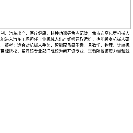
制制、汽车出产、医疗健康、特种功课等焦点范畴，焦点岗亭包罗机械人
既能进入汽车工场担任工业机械人出产线搭建取运维，也能投身机械人研
做。报考：适合对机械人手艺、智能配备感乐趣，且数学、物理、计较机
项目标院校，留意该专业部门院校为新开设专业，查看院校师资力量和就