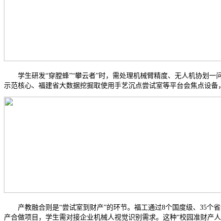
学生研发“穿膛蜂”“攀云者”时，需处理机械臂精度、无人机协划一问
示范核心、福建省大数据挖掘取使用手艺沉点尝试室等平台会焦点设备
产教融合则是“尝试室到财产”的环节。福工通过8个国度级、35个省
产合做项目，学生需对接企业机械人视觉识别需求。这种“校园准财产人