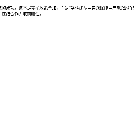
的成功。这不是零星政策叠加，而是“学科建基→实践赋能→产教跟尾”
中连结合作力取前瞻性。