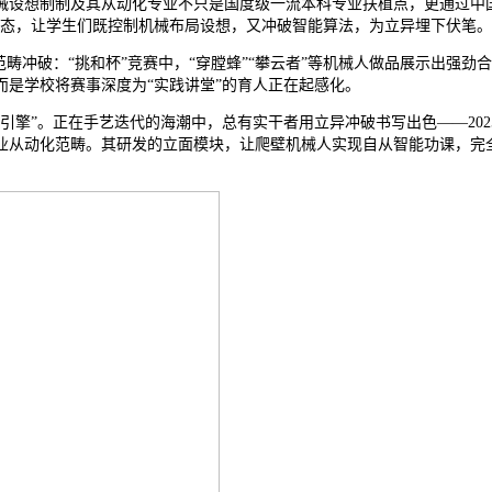
设想制制及其从动化专业不只是国度级一流本科专业扶植点，更通过中国工
” 的生态，让学生们既控制机械布局设想，又冲破智能算法，为立异埋下伏笔。
破：“挑和杯”竞赛中，“穿膛蜂”“攀云者”等机械人做品展示出强劲合作
是学校将赛事深度为“实践讲堂”的育人正在起感化。
”。正在手艺迭代的海潮中，总有实干者用立异冲破书写出色——2025
业从动化范畴。其研发的立面模块，让爬壁机械人实现自从智能功课，完