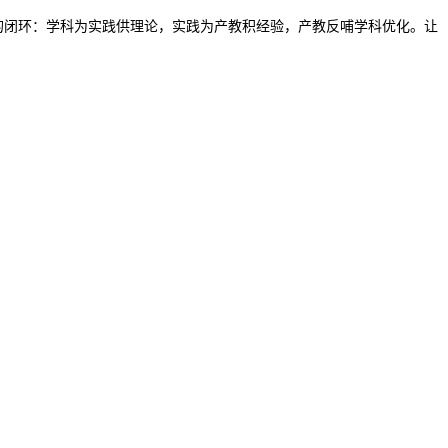
的闭环：学科为实践供理论，实践为产教积经验，产教反哺学科优化。让