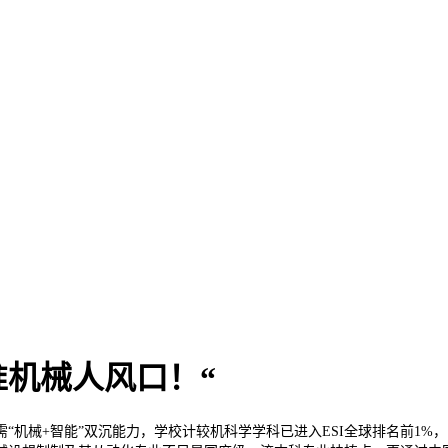
机械人风口！“
机械+智能”双沉能力，学校计较机科学学科已进入ESI全球排名前1%