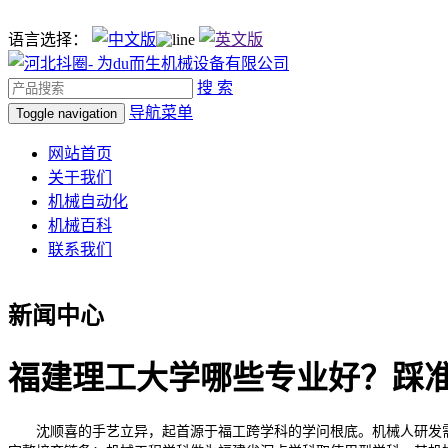
语言选择：
搜 索
导航菜单
Toggle navigation
网站首页
关于我们
机械自动化
机械百科
联系我们
新闻中心
福建理工大学哪些专业好？踩准
沈顺喜的手艺立异，起首源于福工跨学科的学问根底。机械人研发需“