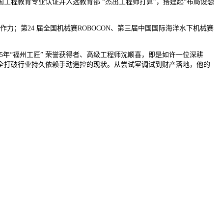
程教育专业认证并入选教育部 “杰出工程师打算”，搭建起“布局设想
力；第24 届全国机械赛ROBOCON、第三届中国国际海洋水下机械赛
年“福州工匠” 荣誉获得者、高级工程师沈顺喜，即是如许一位深耕
全打破行业持久依赖手动遥控的现状。从尝试室调试到财产落地，他的