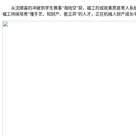
从沈顺喜的冲破到学生赛事“海陆空”获，福工的成就素质是育人系统
福工持续培育“懂手艺、知财产、能立异”的人才，正在机械人财产成长