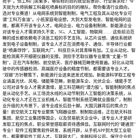
抢手”。但工科门类繁多，哪些标的目的就业前景好、行业需求旺？今
天就为大师拆解工科最吃喷鼻标的目的的梯队，帮你看清行业趋向，
选对专业赛道！从电网系统到智能制制，电气工程及其从动化专业可
谓“工科万金油”。小抵家庭电设想，大到大型发电坐、智能电网的运
维，都离不开该专业人才。电网企业、电力设备制制商、新能源企业
对该专业人才需求持久不变，5G、人工智能、物联网……·这些前沿范
畴的成长都依赖电子消息工程的手艺支持。从芯片设想、通信系统研
发到电子设备制制，该专业人才正在消费电子、通信、半导体行业都
是“喷鼻饽饽”，互联网大厂、科技巨头对其青睐有加。工业从动化、智
能检测离不开细密仪器的支撑。测控手艺取仪器专业聚焦“丈量+节
制”，正在汽车制制、航空航天、医疗器械范畴使用普遍。好比从动驾
驶中的传感器检测、高端医疗设备的精度节制，都需要该专业人才。
“双碳”方针鞭策下，新能源行业送来迸发式增加。新能源科学取工程专
业涵盖光伏、风电、储能等范畴，新能源车企、光伏企业、储能手艺
公司对该专业人才需求激增，是工科范畴的“潜力股”。智能制制的焦点
是从动化手艺。从工场流水线的从动节制到人工智能的决策系统，从
动化专业人才正在工业机械人、智能节制系统范畴就业面极广，制制
业升级的大布景下，该专业成长后劲十脚。大国沉器背后的焦点力
量！航空航天工程专业聚焦飞翔器设想、制制取运维，正在航天科技
集团、航空工业集团等国企，以及贸易航天企业中，该专业人才是研
发取工程的焦点，职业荣誉感取薪资待遇俱佳。互联网时代的“硬通货”
专业！软件工程聚焦软件研发、系统开辟，从手机APP到大型工业软
件，都需要软件工程人才。互联网大厂、金融科技公司、保守企业的