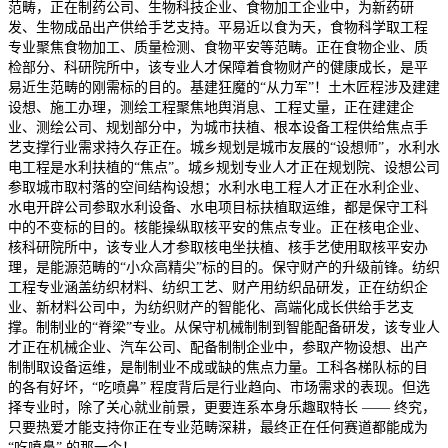
范畴，正在制药公司、生物科技企业、食物加工企业中，为新药研
发、生物成品出产供给手艺支持。平易近以食为天，食物科学取工程
专业聚焦食物加工、质量检测、食物平安等范畴。正在食物企业、质
检部分、科研院所中，该专业人才保障着食物财产的健康成长，是平
易近生范畴的刚需标的目的。基建狂魔的“从力军”！土木匠程涉及建建
设想、施工办理，测绘工程聚焦地舆消息、工程丈量，正在建建企
业、测绘公司、规划部分中，为城市扶植、根本设备工程供给焦点手
艺支撑行业需求持久存正在。城乡规划是城市友展的“设想师”，水利水
电工程是水利扶植的“焦点”。城乡规划专业人才正在规划院、设想公司
参取城市取村落的空间结构设想；水利水电工程人才正在水利企业、
水电开辟公司参取水利设备、水电项目标扶植取运维，都是保守工科
中的不变标的目的。核能操纵取核平安的焦点专业。正在核电企业、
核科研院所中，该专业人才参取核电坐扶植、核手艺使用取核平安办
理，是能源范畴的“小众高精尖”标的目的。保守财产的升级前锋。纺织
工程专业涵盖纺织材料、纺织工艺、财产用纺织品研发，正在纺织企
业、新材料公司中，为纺织财产的智能化、高端化成长供给手艺支
撑。制制业的“脊梁”专业。从保守机械制制到智能配备研发，该专业人
才正在机械企业、汽车公司、配备制制企业中，参取产物设想、出产
制制取设备运维，是制制业不成或缺的焦点力量。工科各梯队标的目
的各有好坏，“吃喷鼻” 程度背后是行业趋向、市场需求的表现。但选
择专业时，除了关心就业前景，更要连系本身乐趣取特长 —— 终究，
只要热爱才能支持你正在专业范畴深耕，最终正在任何赛道都能成为
“吃喷鼻” 的那一个！