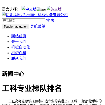
语言选择：
搜 索
导航菜单
Toggle navigation
网站首页
关于我们
机械自动化
机械百科
联系我们
新闻中心
工科专业梯队排名
正在高考意愿填报和考研选专业的赛道上，工科一曲是“抢手中的