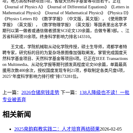
项，地方高校科研项目1项，省级天然科学基金等项目若干。正在
《Journal of Physics A》《Journal of Differential Equations》《Letters in
Mathematical Physics》《Journal of Mathematical Physics》《Physica D》
《Physics Letters B》《数学学报》（中文版，英文版），《使用数学
学报》（英文版），《数学物理学报》（英文版）等国表里出名学术
期刊以第一做者或通信做者颁发SCI论文120余篇，合做专著3部。、江
苏省科研项10余项。终身科学影响力排名143310。
王文成，学院机械取从动化学院传授，硕士生导师，鸢都学者特
聘专家，研究标的目的为复杂场景图像加强取阐发。掌管完成国度天
然科学基金项目、天然科学基金等项目6项。已正在IEEE Transactions
on Multimedia、从动化学报等期刊颁发高程度论文60余篇，单篇最高
援用次数400余次，授权国度发现专利21项，参取制定各类尺度6项，
2025“年度科学影响力排行榜”排173281位。
上一篇：
2026仓储房钱走势
下一篇：
138人降级也不读！一批
专业被丢弃
相关新闻
2025泉韵嵙教实践二：人才培育再结硕果
2026-02-05