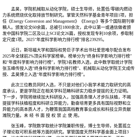
孟昊，学院机械取从动化学院，硕士生导师，处置低/零碳内燃动
力系统燃烧优化取排放节制研究。掌管天然科学基金青年项目1项，担
任《Energy Conversion and Management》《Energy》等多个国际期刊审
稿人。颁发论文60余篇，总被引1800余次，此中以第一或通信做者颁
发中国科学院二区及以上SCI论文26篇，授权发现专利10余项，参取制
定尺度1项。2025“年度科学影响力排行榜”排名239295。
近日，斯坦福大学和国际权势巨子学术出书社爱思唯尔配合发布
2025年全球前2%顶尖科学家榜单。榜单分为“终身科学影响力排行榜”
和“年度科学影响力排行榜”，学院3名教师入选，此中数学取统计学院
张玉峰传授入选“终身科学影响力排行榜”、机械取从动化学院王文成传
授、孟昊博士入选“年度科学影响力排行榜”。
此次三位教员同时入选，不只是对他们小我学术能力取研究的高
度承认，更是学院正在相关学科范畴科研实力稳步提拔的无力证明。
下一步，学院将继续加大科研投入，加强高条理人才步队扶植，不竭
提拔学科扶植程度和科研立异能力，勤奋培育更多具有国际视野和立
异能力的高本质人才，为鞭策我国高档教育事业成长和科技立异贡献
潍院力量。未 经 书 面 授 权 禁 止 使 用。
张玉峰，学院数学取统计学院兼职传授，博士生导师，处置孤立
子理论取可积系统等方面的研究。掌管国度天然科学基金面上项目3