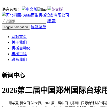
语言选择：
搜 索
导航菜单
Toggle navigation
网站首页
关于我们
机械自动化
机械百科
联系我们
新闻中心
2026第二届中国郑州国际台球
聚华夏·贸全国·达世界，2026第二届中国（郑州）国际台球财产博览会