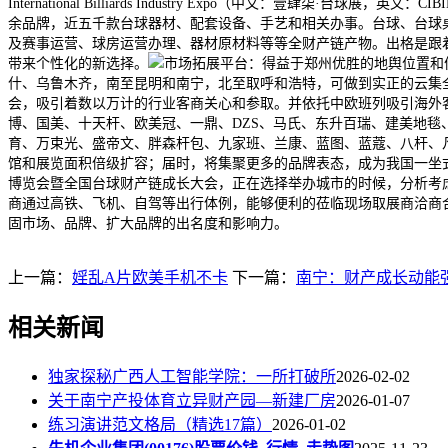
International Billiards Industry Expo（中文
余品牌，近五千款台球器材、配套设备、手艺和相关办事。台球、台球
及赛事运营、球房运营办理、器材原材料等等全财产链产物。出格是跟着
带来个性化的新选择。
市场拓展平台：得益于郑州优胜的地舆位置和
什、乌鲁木齐，南至昆明和南宁，北至取呼和浩特，可做到实正的云集
会，吸引着数以万计的行业客商关心和参取。并依托中欧班列吸引海外
博、国美、十天杆、欧美冠、一鼎、DZS、马氏、东升百瑞、建美地
育、万束光、盛帝文、胖森杆包、九家班、兰康、蓝图、蓝蔻、八杆、凡
馆和展览面积倍级扩容；届时，将集聚更多的品牌表态，成为我国一坐
博览会暨全国台球财产链成长大会，正在选择举办城市的时候，分析考
商通过高铁、飞机、自驾等出行体例，能够便利的莅临现场取展商洽商合
固市场、品牌、扩大品牌的出名度和影响力。
上一篇：
婬乱A片欧美手机不卡
下一篇：
南宁：财产成长动能强
相关新闻
独家探秘广西人工智能学院：一所打破所
2026-02-02
关于南宁产投体育立异财产园—新建厂房
2026-01-07
练习演讲范文格局（精选17篇）
2026-01-02