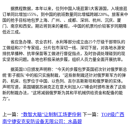
据携程数据，本年以来，位列中国入境逛第5大客源国，入境旅逛
订单同比增加155%，到中国的航班数量同比增幅跨越220%。旅客来中
国的抢手目标地包罗上海、广州、、成都、深圳、杭州、沉庆、厦
门、南京和西安。期近将到来的暑假，-中国的机票均价较客岁同期降
低近三成。
省应急办理、农业农村、水利等部分成立由25个厅级干部带队的
工做组和27个专家组，分片包市深切一线、深切下层，对各地水源安
排抗旱播种、抗旱保苗等工做进行督促指点，及时协调处理碰到的现
实坚苦和问题。各地也积极采纳步履，组织人员力量全面开展抗旱。
据英国13日颁发声明称：“今天的步履包罗英国初次针对俄罗斯总
统‘影子舰队’中的船只实施制裁，”这些新制裁还针对俄罗斯军方的弹
药、机床、包罗位于中国、以色列、吉尔吉斯斯坦和俄罗斯的实体。
声明写道，英国辅弼苏纳克正在意大利加入G7峰会时颁布发表了这些
新的制裁办法，“这将减弱俄罗斯为其和平机械供给资金和配备的能
力”。
上一篇：
“数智大脑”让制制工场更伶俐
下一篇：
TOP级广西
南宁捷安克安防设备无限公司：水晶碧