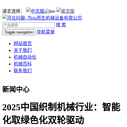
语言选择：
搜 索
导航菜单
Toggle navigation
网站首页
关于我们
机械自动化
机械百科
联系我们
新闻中心
2025中国织制机械行业：智能
化取绿色化双轮驱动