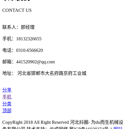
CONTACT US
联系人：郭经理
手机：18132326655
电话：0310-6566620
邮箱：441520902@qq.com
地址： 河北省邯郸市大名府路京府工业城
分享
手机
分类
顶部
CopyRight 2018 All Right Reserved 河北抖圈- 为du而生机械设