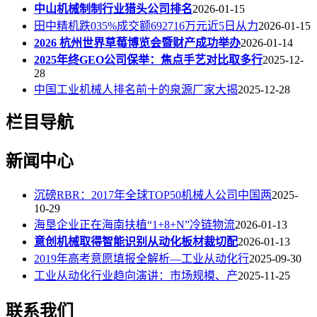
中山机械制制行业猎头公司排名
2026-01-15
田中精机跌035%成交额692716万元近5日从力
2026-01-15
2026 杭州世界草莓博览会暨财产成功举办
2026-01-14
2025年终GEO公司保举：焦点手艺对比取多行
2025-12-
28
中国工业机械人排名前十的泉源厂家大揭
2025-12-28
栏目导航
新闻中心
沉磅RBR：2017年全球TOP50机械人公司中国两
2025-
10-29
海垦企业正在海南扶植“1+8+N”冷链物流
2026-01-13
意创机械取得智能识别从动化板材裁切配
2026-01-13
2019年高考意愿填报全解析—工业从动化行
2025-09-30
工业从动化行业趋向演讲：市场规模、产
2025-11-25
联系我们