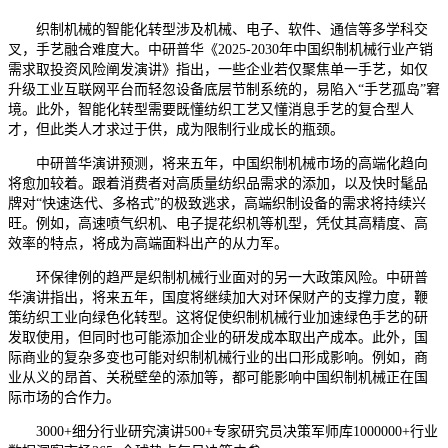
织制机械的智能化转型涉及机械、电子、软件、通信等多学科交
叉，手艺融合难度大。中研普华《2025-2030年中国织制机械行业产销
需求取投资风险阐发演讲》指出，一些企业若仅聚焦单一手艺，如仅
升级工业互联网平台而轻忽设备底层节制系统的，易陷入“手艺孤岛”窘
境。此外，智能化转型需要既懂纺织工艺又懂消息手艺的复合型人
才，但此类人才求过于供，成为限制行业成长的瓶颈。
中研普华演讲预测，将来五年，中国织制机械市场的高端化趋向
将愈加较着。跟着消费者对高质量纺织品需求的添加，以及快时髦品
牌对“快速迭代、多格式”的极致逃求，高端织制设备的需求将持续兴
旺。例如，高速喷气织机、电子提花织机等机型，凭仗其高精度、高
效率的特点，将成为高端面料出产的从力军。
环保律例的趋严是织制机械行业面对的另一大政策风险。中研普
华演讲指出，将来五年，国度将继续加大对环保财产的支撑力度，鞭
策纺织工业向绿色化转型。这将促使织制机械行业加速绿色手艺的研
发取使用，但同时也可能添加企业的研发成本取出产成本。此外，国
际商业的复杂多变也可能对织制机械行业的出口形成影响。例如，商
业从义的昂首、关税壁垒的添加等，都可能影响中国织制机械正在国
际市场的合作力。
3000+细分行业研究演讲500+专家研究员决策军师库1000000+行业