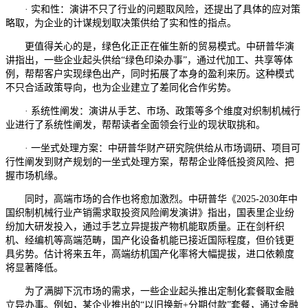
· 实和性：演讲不只了行业的问题取风险，还提出了具体的应对策
略取，为企业的计谋规划取决策供给了实和性的指点。
更值得关心的是，绿色化正正在催生新的贸易模式。中研普华演
讲指出，一些企业起头供给“绿色印染办事”，通过代加工、共享等体
例，帮帮客户实现绿色出产，同时拓展了本身的盈利来历。这种模式
不只合适政策导向，也为企业建立了差同化合作劣势。
· 系统性阐发：演讲从手艺、市场、政策等多个维度对织制机械行
业进行了系统性阐发，帮帮读者全面领会行业的现状取挑和。
· 一坐式处理方案：中研普华财产研究院供给从市场调研、项目可
行性阐发到财产规划的一坐式处理方案，帮帮企业降低投资风险、把
握市场机缘。
同时，高端市场的合作也将愈加激烈。中研普华《2025-2030年中
国织制机械行业产销需求取投资风险阐发演讲》指出，国表里企业纷
纷加大研发投入，通过手艺立异提拔产物机能取质量。正在剑杆织
机、经编机等高端范畴，国产化设备机能已接近国际程度，但价钱更
具劣势。估计将来五年，高端纺机国产化率将大幅提拔，进口依赖度
将显著降低。
为了满脚下沉市场的需求，一些企业起头推出定制化套餐取金融
立异办事。例如，某企业推出的“以旧换新+分期付款”套餐，通过金融