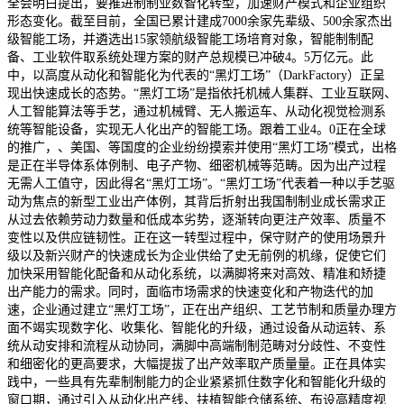
全会明白提出，要推进制制业数智化转型，加速财产模式和企业组织
形态变化。截至目前，全国已累计建成7000余家先辈级、500余家杰出
级智能工场，并遴选出15家领航级智能工场培育对象，智能制制配
备、工业软件取系统处理方案的财产总规模已冲破4。5万亿元。此
中，以高度从动化和智能化为代表的“黑灯工场”（DarkFactory）正呈
现出快速成长的态势。“黑灯工场”是指依托机械人集群、工业互联网、
人工智能算法等手艺，通过机械臂、无人搬运车、从动化视觉检测系
统等智能设备，实现无人化出产的智能工场。跟着工业4。0正在全球
的推广，、美国、等国度的企业纷纷摸索并使用“黑灯工场”模式，出格
是正在半导体系体例制、电子产物、细密机械等范畴。因为出产过程
无需人工值守，因此得名“黑灯工场”。“黑灯工场”代表着一种以手艺驱
动为焦点的新型工业出产体例，其背后折射出我国制制业成长需求正
从过去依赖劳动力数量和低成本劣势，逐渐转向更注产效率、质量不
变性以及供应链韧性。正在这一转型过程中，保守财产的使用场景升
级以及新兴财产的快速成长为企业供给了史无前例的机缘，促使它们
加快采用智能化配备和从动化系统，以满脚将来对高效、精准和矫捷
出产能力的需求。同时，面临市场需求的快速变化和产物迭代的加
速，企业通过建立“黑灯工场”，正在出产组织、工艺节制和质量办理方
面不竭实现数字化、收集化、智能化的升级，通过设备从动运转、系
统从动安排和流程从动协同，满脚中高端制制范畴对分歧性、不变性
和细密化的更高要求，大幅提拔了出产效率取产质量量。正在具体实
践中，一些具有先辈制制能力的企业紧紧抓住数字化和智能化升级的
窗口期，通过引入从动化出产线、扶植智能仓储系统、布设高精度视