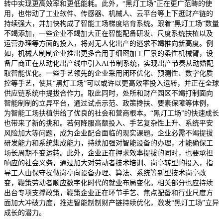
转中实现更高效率和更低能耗。此外，“黑灯工场”正在更广范畴的使
用，也带动了工业软件、传感器、机械人、云平台等上下逛财产链的
持续强大，并加快构成了智能工场梯度培育系统。跟着“黑灯工场”数量
不竭添加，一些企业不竭加大正在智能配备研发、尺度系统扶植以及
运营办理等方面的投入，将对无人化出产的逃求不竭推向新高度。例
如，机械人制制企业推出更多合用于细密加工厂景的柔性机械臂，设
备厂商正在从动化出产线中引入AI节制系统，实现出产节奏从动婚配
取智能优化。一些手艺领先的企业采用闭环优化、预测性、数字化质
控等手艺，使其“黑灯工场”可以或许以更高效率投入运转，并正在全球
供应链系统中提拔合作力。取此同时，处所和财产园区不竭打制面向
智能制制的立异平台，通过试点示范、政策搀扶、要素保障等体例，
为智能工场扶植供给了优良的社会和营商根本。“黑灯工场”的快速成长
也带来了新的挑和。若何降服高额投入、手艺复杂性上升、系统平安
风险加大等问题，成为企业配合面临的现实课题。企业必需不竭提拔
研发能力和系统集成能力，持续加强对智能设备的办理，才能确保工
场长周期不变运转。此外，企业正在押求效率提拔的同时，也要承担
响应的社会义务，通过加大对劳动者技术培训、岗亭转型的投入，指
导工人由保守操做岗亭向设备办理、算法、系统等新型技术岗亭改
变，鞭策劳动者顺应数字化时代的就业布局变化。相关部分也应持续
出台专项支撑政策，鞭策企业正在环节手艺、焦点配备和行业尺度方
面加大冲破力度，推进智能制制财产链持续优化，激发“黑灯工场”立异
成长的潜力。